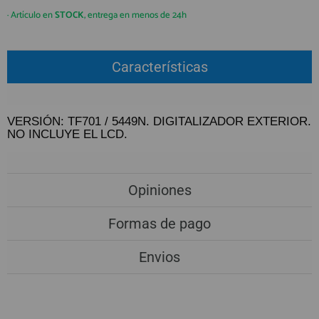
QUIÉNES SOMOS
REGISTRO PROFESIONAL
· Artículo en
STOCK
, entrega en menos de 24h
GUÍA DE COMPRA
Características
912 477 744
(+34)
HORARIO de TIENDA:
Lunes a Viernes 09:30h a 20:00h
VERSIÓN: TF701 / 5449N. DIGITALIZADOR EXTERIOR.
NO INCLUYE EL LCD.
También atendemos Whatsapp
info@preciosadictos.com
Opiniones
Formas de pago
Envios