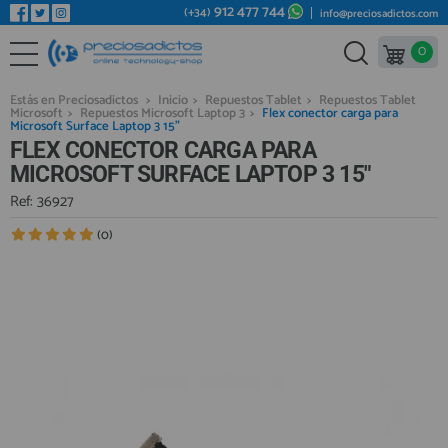
912 477 744
(+34)
info@preciosadictos.com
0
REPUESTOS MÓVILES
Bienvenid@ otra vez
YA SOY CLIENTE
REPUESTOS TABLET
Estás en Preciosadictos
>
Inicio
>
Repuestos Tablet
>
Repuestos Tablet
Microsoft
>
Repuestos Microsoft Laptop 3
>
Flex conector carga para
REPUESTOS RELOJES INTELIGENTES
Microsoft Surface Laptop 3 15"
FLEX CONECTOR CARGA PARA
REPUESTOS VIDEOCONSOLAS
MICROSOFT SURFACE LAPTOP 3 15"
REPUESTOS MACBOOK
Ref: 36927
Recordarme
¿Olvidó su contraseña?
Recordar aquí
REPUESTOS OTROS DISPOSITIVOS
(0)
REPUESTOS PORTÁTILES
HERRAMIENTAS REPARACIÓN
IC CHIP / FPC
PLACAS BASE
Regístrate en un momento
¿ERES NUEVO?
MÓVILES REACONDICIONADOS