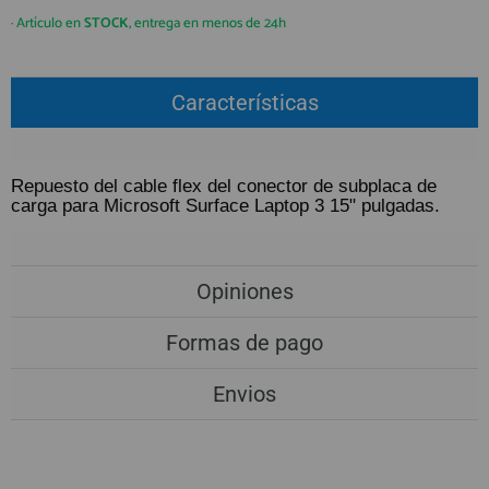
QUIÉNES SOMOS
REGISTRO PROFESIONAL
· Artículo en
STOCK
, entrega en menos de 24h
GUÍA DE COMPRA
Características
912 477 744
(+34)
HORARIO de TIENDA:
Lunes a Viernes 09:30h a 20:00h
Repuesto del cable flex del conector de subplaca de
carga para Microsoft Surface Laptop 3 15" pulgadas.
También atendemos Whatsapp
info@preciosadictos.com
Opiniones
Formas de pago
Envios