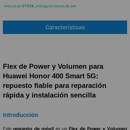
QUIÉNES SOMOS
REGISTRO PROFESIONAL
· Artículo en
STOCK
, entrega en menos de 24h
GUÍA DE COMPRA
Características
912 477 744
(+34)
HORARIO de TIENDA:
Lunes a Viernes 09:30h a 20:00h
También atendemos Whatsapp
Flex de Power y Volumen para
info@preciosadictos.com
Huawei Honor 400 Smart 5G:
repuesto fiable para reparación
rápida y instalación sencilla
Introducción
Este
repuesto de móvil
es un
Flex de Power y Volumen