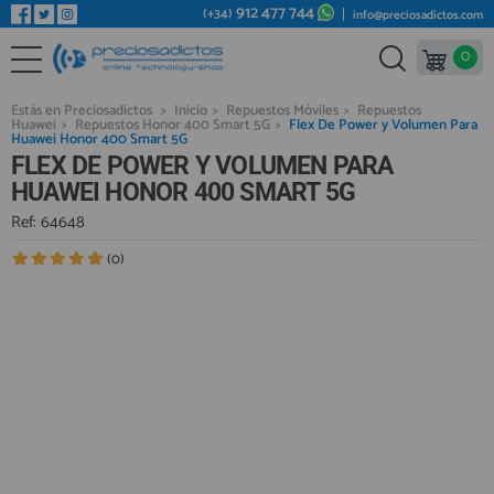
912 477 744
(+34)
info@preciosadictos.com
0
REPUESTOS MÓVILES
Bienvenid@ otra vez
YA SOY CLIENTE
REPUESTOS TABLET
Estás en Preciosadictos
>
Inicio
>
Repuestos Móviles
>
Repuestos
Huawei
>
Repuestos Honor 400 Smart 5G
>
Flex De Power y Volumen Para
REPUESTOS RELOJES INTELIGENTES
Huawei Honor 400 Smart 5G
FLEX DE POWER Y VOLUMEN PARA
REPUESTOS VIDEOCONSOLAS
HUAWEI HONOR 400 SMART 5G
REPUESTOS MACBOOK
Ref: 64648
Recordarme
¿Olvidó su contraseña?
Recordar aquí
REPUESTOS OTROS DISPOSITIVOS
(0)
REPUESTOS PORTÁTILES
HERRAMIENTAS REPARACIÓN
IC CHIP / FPC
PLACAS BASE
Regístrate en un momento
¿ERES NUEVO?
MÓVILES REACONDICIONADOS