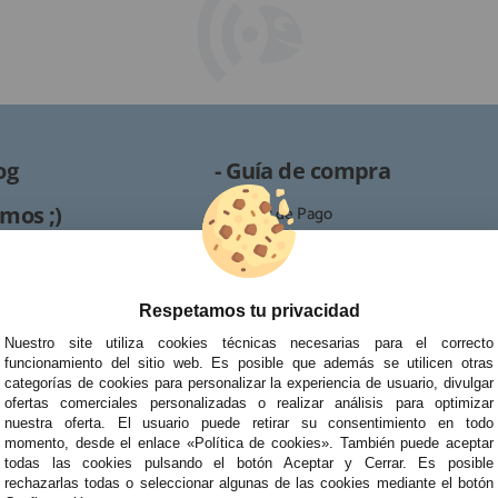
og
- Guía de compra
mos ;)
· Formas de Pago
· Proceso de RMA
es /
· Condiciones de contratación
· Política de devoluciones
Respetamos tu privacidad
Reparación
· Resolución de Litigios en Línea
Nuestro site utiliza cookies técnicas necesarias para el correcto
ipo de reparaciones de
funcionamiento del sitio web. Es posible que además se utilicen otras
tablets, portátiles y
categorías de cookies para personalizar la experiencia de usuario, divulgar
ofertas comerciales personalizadas o realizar análisis para optimizar
nuestra oferta. El usuario puede retirar su consentimiento en todo
momento, desde el enlace «Política de cookies». También puede aceptar
todas las cookies pulsando el botón Aceptar y Cerrar. Es posible
rechazarlas todas o seleccionar algunas de las cookies mediante el botón