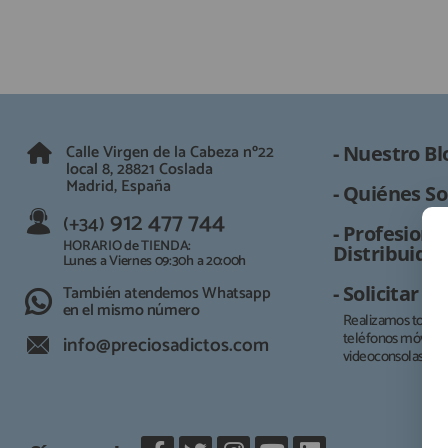
Calle Virgen de la Cabeza nº22
- Nuestro Bl
local 8, 28821 Coslada
Madrid, España
- Quiénes So
912 477 744
(+34)
- Profesional
HORARIO de TIENDA:
Distribuidor
Lunes a Viernes 09:30h a 20:00h
También atendemos Whatsapp
- Solicitar 
en el mismo número
Realizamos todo t
teléfonos móviles, 
info@preciosadictos.com
videoconsolas.