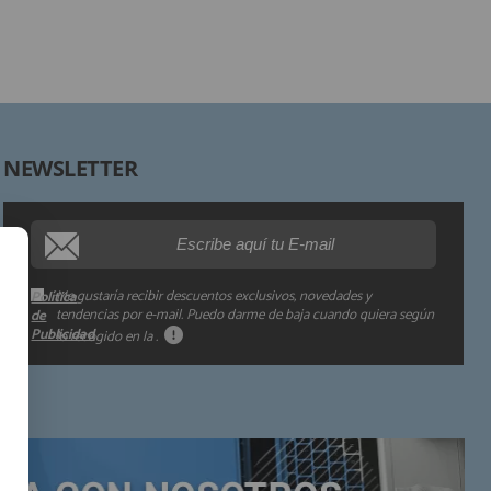
Destinatarios:
Derechos:
NEWSLETTER
Procedencia de los datos:
Información adicional:
Me gustaría recibir descuentos exclusivos, novedades y
Política
tendencias por e-mail. Puedo darme de baja cuando quiera según
de
Publicidad
lo recogido en la
.