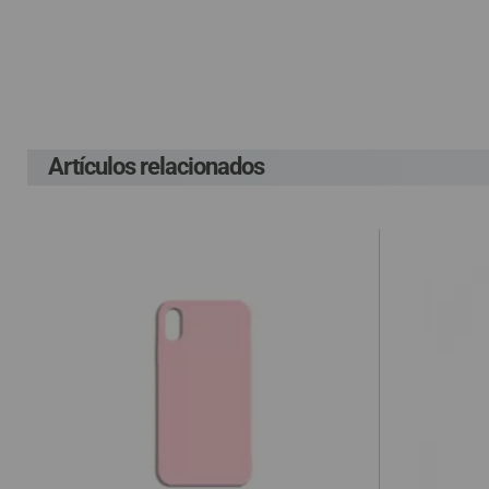
QUIÉNES SOMOS
G
GUÍA DE COMPRA
P
Lleva un gasto adic
G
costes ocasionados
912 477 744
(+34)
HORARIO de TIENDA:
Artículos relacionados
En el supuesto de 
Lunes a Viernes 09:30h a 20:00h
cuenta el gasto de
También atendemos Whatsapp
compra, según la L
info@preciosadictos.com
de haber sido env