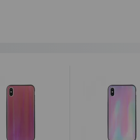
astos de envío 5,25€ (IVA no incluido).
lazo de entrega al día siguiente laborable para los pedidos realizados 
ional a la hora de realizar el pedido desde 1€ (impuestos no incluídos
ratuito a partir de 99,95€ (IVA no incluido).
 por la agencia de transportes.
que el cliente haya optado por esta opción, y por alguna razón no a
 envío y retorno, que será de 12€. De no ser así, procederemos a r
ey Ministerial de Comercio Electrónico 34/2002 “
cualquier compra c
idada”.