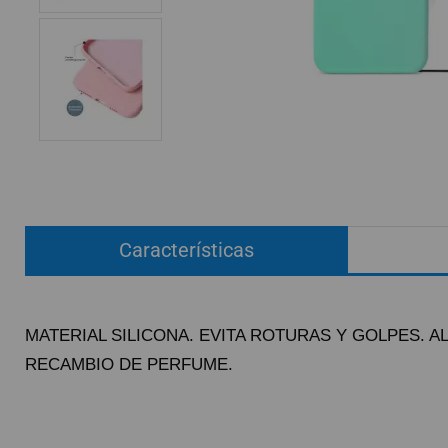
ACCESORIOS
FUNDAS
CRISTAL TEMPLADO
HIDROGEL APOKIN
OUTLET
PROFESIONALES / DISTRIBUIDOR
Características
SOLICITAR REPARACIÓN
CONSULTAR REPARACIÓN
TOP VENTAS REPUESTOS
MATERIAL SILICONA. EVITA ROTURAS Y GOLPES. AL
NOVEDADES
RECAMBIO DE PERFUME.
NUESTRO BLOG
Pague el pedido cu
Env