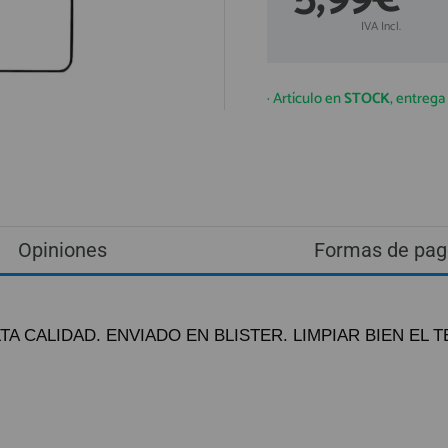
IVA Incl.
· Artículo en
STOCK
, entreg
Opiniones
Formas de pag
TA CALIDAD. ENVIADO EN BLISTER. LIMPIAR BIEN EL
ando lo reciba.
ío urgente por NACEX.