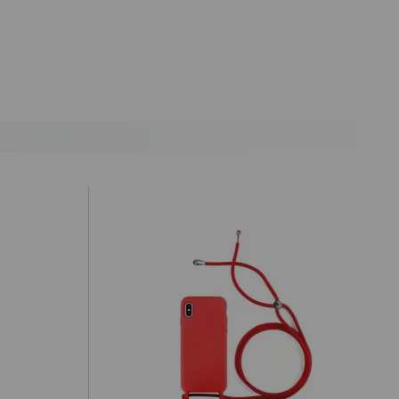
antes de las 19.50h (solo Península).
) hasta un 2% máximo a la hora de realizar el pedido, debido a los
cepte o recoja el paquete, tendrá que hacernos llegar a nuestra
ealizar la denuncia por incumplimiento de las condiciones en la
ursada y confirmada por internet debe ser aceptada después