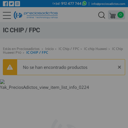
912 477 744
(+34)
info@preciosadictos.com
0
REPUESTOS MÓVILES
Bienvenid@ otra vez
YA SOY CLIENTE
REPUESTOS TABLET
IC CHIP / FPC
REPUESTOS RELOJES INTELIGENTES
REPUESTOS VIDEOCONSOLAS
Estás en Preciosadictos
>
Inicio
>
IC Chip / FPC
>
IC chip Huawei
>
IC Chip
Huawei P10
>
IC CHIP / FPC
REPUESTOS MACBOOK
Recordarme
¿Olvidó su contraseña?
Recordar aquí
REPUESTOS OTROS DISPOSITIVOS
No se han encontrado productos
REPUESTOS PORTÁTILES
HERRAMIENTAS REPARACIÓN
IC CHIP / FPC
PLACAS BASE
Regístrate en un momento
¿ERES NUEVO?
MÓVILES REACONDICIONADOS