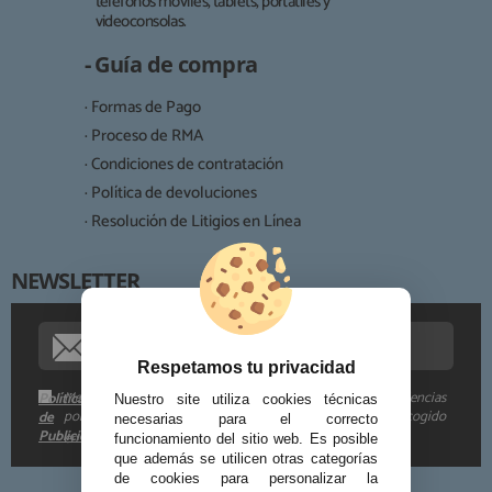
teléfonos móviles, tablets, portátiles y
Responsable:
videoconsolas.
Finalidad:
- Guía de compra
Legitimación:
· Formas de Pago
Destinatarios:
· Proceso de RMA
· Condiciones de contratación
· Política de devoluciones
Derechos:
· Resolución de Litigios en Línea
NEWSLETTER
Procedencia de los datos:
Información adicional:
Respetamos tu privacidad
Me gustaría recibir descuentos exclusivos, novedades y tendencias
Política
Nuestro site utiliza cookies técnicas
por e-mail. Puedo darme de baja cuando quiera según lo recogido
de
necesarias para el correcto
Publicidad
en la
.
funcionamiento del sitio web. Es posible
que además se utilicen otras categorías
de cookies para personalizar la