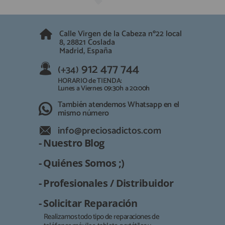
QUIÉNES SOMOS
REGISTRO PROFESIONAL
GUÍA DE COMPRA
Calle Virgen de la Cabeza nº22 local
8, 28821 Coslada
Madrid, España
912 477 744
(+34)
912 477 744
(+34)
HORARIO de TIENDA:
HORARIO de TIENDA:
Lunes a Viernes 09:30h a 20:00h
Lunes a Viernes 09:30h a 20:00h
También atendemos Whatsapp
También atendemos Whatsapp en el
mismo número
info@preciosadictos.com
info@preciosadictos.com
- Nuestro Blog
- Quiénes Somos ;)
- Profesionales / Distribuidor
- Solicitar Reparación
Realizamos todo tipo de reparaciones de