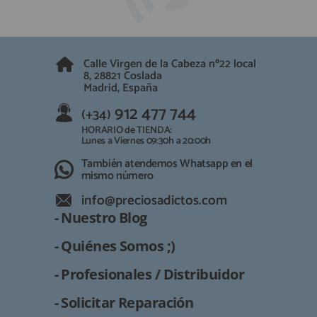
QUIÉNES SOMOS
REGISTRO PROFESIONAL
GUÍA DE COMPRA
Calle Virgen de la Cabeza nº22 local
8, 28821 Coslada
912 477 744
(+34)
Madrid, España
HORARIO de TIENDA:
912 477 744
(+34)
Lunes a Viernes 09:30h a 20:00h
HORARIO de TIENDA:
También atendemos Whatsapp
Lunes a Viernes 09:30h a 20:00h
También atendemos Whatsapp en el
info@preciosadictos.com
mismo número
info@preciosadictos.com
- Nuestro Blog
- Quiénes Somos ;)
- Profesionales / Distribuidor
- Solicitar Reparación