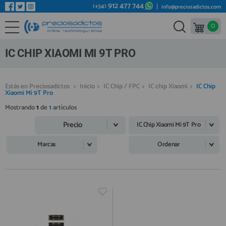
912 477 744
(+34)
info@preciosadictos.com
0
REPUESTOS MÓVILES
Bienvenid@ otra vez
YA SOY CLIENTE
REPUESTOS TABLET
IC CHIP XIAOMI MI 9T PRO
REPUESTOS RELOJES INTELIGENTES
REPUESTOS VIDEOCONSOLAS
Estás en Preciosadictos
>
Inicio
>
IC Chip / FPC
>
IC chip Xiaomi
>
IC Chip
Xiaomi Mi 9T Pro
REPUESTOS MACBOOK
Mostrando
1
de
1
artículos
Recordarme
¿Olvidó su contraseña?
Recordar aquí
REPUESTOS OTROS DISPOSITIVOS
Precio
IC Chip Xiaomi Mi 9T Pro
REPUESTOS PORTÁTILES
Marcas
Ordenar
HERRAMIENTAS REPARACIÓN
IC CHIP / FPC
PLACAS BASE
Regístrate en un momento
¿ERES NUEVO?
MÓVILES REACONDICIONADOS