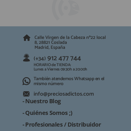
QUIÉNES SOMOS
REGISTRO PROFESIONAL
GUÍA DE COMPRA
912 477 744
(+34)
Calle Virgen de la Cabeza nº22 local
8, 28821 Coslada
HORARIO de TIENDA:
Madrid, España
Lunes a Viernes 09:30h a 20:00h
912 477 744
(+34)
También atendemos Whatsapp
HORARIO de TIENDA:
info@preciosadictos.com
Lunes a Viernes 09:30h a 20:00h
También atendemos Whatsapp en el
mismo número
info@preciosadictos.com
- Nuestro Blog
- Quiénes Somos ;)
- Profesionales / Distribuidor