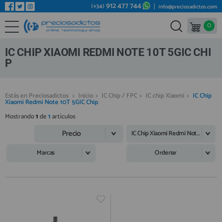
912 477 744
(+34)
info@preciosadictos.com
0
REPUESTOS MÓVILES
Bienvenid@ otra vez
YA SOY CLIENTE
REPUESTOS TABLET
IC CHIP XIAOMI REDMI NOTE 10T 5GIC CHI
REPUESTOS RELOJES INTELIGENTES
P
REPUESTOS VIDEOCONSOLAS
Estás en Preciosadictos
>
Inicio
>
IC Chip / FPC
>
IC chip Xiaomi
>
IC Chip
REPUESTOS MACBOOK
Xiaomi Redmi Note 10T 5GIC Chip
Recordarme
¿Olvidó su contraseña?
Recordar aquí
REPUESTOS OTROS DISPOSITIVOS
Mostrando
1
de
1
artículos
Precio
REPUESTOS PORTÁTILES
IC Chip Xiaomi Redmi Note 10T 5GIC Chip
HERRAMIENTAS REPARACIÓN
Marcas
Ordenar
IC CHIP / FPC
PLACAS BASE
Regístrate en un momento
¿ERES NUEVO?
MÓVILES REACONDICIONADOS