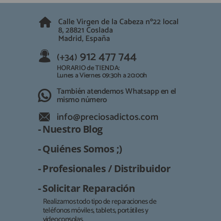
Calle Virgen de la Cabeza nº22 local
8, 28821 Coslada
Madrid, España
912 477 744
(+34)
HORARIO de TIENDA:
Lunes a Viernes 09:30h a 20:00h
También atendemos Whatsapp en el
mismo número
info@preciosadictos.com
- Nuestro Blog
- Quiénes Somos ;)
- Profesionales / Distribuidor
- Solicitar Reparación
Realizamos todo tipo de reparaciones de
teléfonos móviles, tablets, portátiles y
Responsable:
videoconsolas.