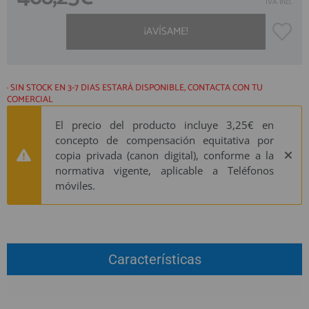
QUIÉNES SOMOS
IVA Incl.
REGISTRO PROFESIONAL
GUÍA DE COMPRA
¡AVÍSAME!
912 477 744
(+34)
· SIN STOCK EN 3-7 DIAS ESTARÁ DISPONIBLE, CONTACTA CON TU
COMERCIAL
HORARIO de TIENDA:
Lunes a Viernes 09:30h a 20:00h
El precio del producto incluye 3,25€ en
También atendemos Whatsapp
concepto de compensación equitativa por
copia privada (canon digital), conforme a la
info@preciosadictos.com
normativa vigente, aplicable a Teléfonos
móviles.
Características