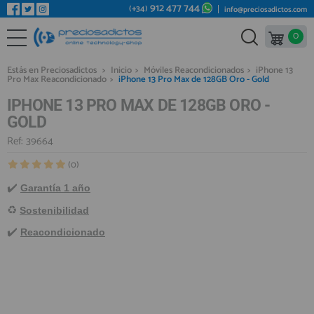
912 477 744
(+34)
info@preciosadictos.com
0
REPUESTOS MÓVILES
Bienvenid@ otra vez
YA SOY CLIENTE
REPUESTOS TABLET
Estás en Preciosadictos
>
Inicio
>
Móviles Reacondicionados
>
iPhone 13
Pro Max Reacondicionado
>
iPhone 13 Pro Max de 128GB Oro - Gold
REPUESTOS RELOJES INTELIGENTES
IPHONE 13 PRO MAX DE 128GB ORO -
REPUESTOS VIDEOCONSOLAS
GOLD
REPUESTOS MACBOOK
Ref: 39664
Recordarme
¿Olvidó su contraseña?
Recordar aquí
REPUESTOS OTROS DISPOSITIVOS
(0)
✔️
​
REPUESTOS PORTÁTILES
Garantía 1 año
♻️
Sostenibilidad
HERRAMIENTAS REPARACIÓN
✔️
Reacondicionado
IC CHIP / FPC
PLACAS BASE
Regístrate en un momento
¿ERES NUEVO?
MÓVILES REACONDICIONADOS