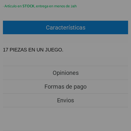
QUIÉNES SOMOS
REGISTRO PROFESIONAL
· Artículo en
STOCK
, entrega en menos de 24h
GUÍA DE COMPRA
Características
912 477 744
(+34)
HORARIO de TIENDA:
Lunes a Viernes 09:30h a 20:00h
17 PIEZAS EN UN JUEGO.
También atendemos Whatsapp
info@preciosadictos.com
Opiniones
Formas de pago
Envios