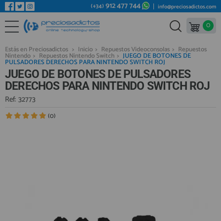
912 477 744
(+34)
info@preciosadictos.com
0
REPUESTOS MÓVILES
Bienvenid@ otra vez
YA SOY CLIENTE
REPUESTOS TABLET
Estás en Preciosadictos
>
Inicio
>
Repuestos Videoconsolas
>
Repuestos
Nintendo
>
Repuestos Nintendo Switch
>
JUEGO DE BOTONES DE
REPUESTOS RELOJES INTELIGENTES
PULSADORES DERECHOS PARA NINTENDO SWITCH ROJ
JUEGO DE BOTONES DE PULSADORES
REPUESTOS VIDEOCONSOLAS
DERECHOS PARA NINTENDO SWITCH ROJ
REPUESTOS MACBOOK
Ref: 32773
Recordarme
¿Olvidó su contraseña?
Recordar aquí
REPUESTOS OTROS DISPOSITIVOS
(0)
REPUESTOS PORTÁTILES
HERRAMIENTAS REPARACIÓN
IC CHIP / FPC
PLACAS BASE
Regístrate en un momento
¿ERES NUEVO?
MÓVILES REACONDICIONADOS