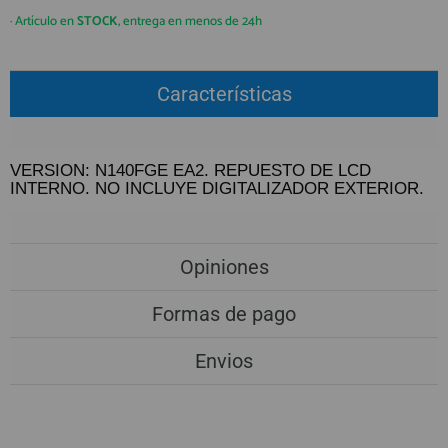
QUIÉNES SOMOS
REGISTRO PROFESIONAL
· Artículo en
STOCK
, entrega en menos de 24h
GUÍA DE COMPRA
Características
912 477 744
(+34)
HORARIO de TIENDA:
Lunes a Viernes 09:30h a 20:00h
VERSION: N140FGE EA2. REPUESTO DE LCD
INTERNO. NO INCLUYE DIGITALIZADOR EXTERIOR.
También atendemos Whatsapp
info@preciosadictos.com
Opiniones
Formas de pago
Envios