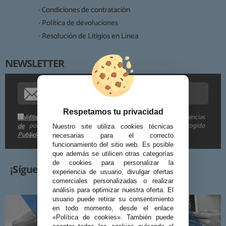
· Condiciones de contratación
· Política de devoluciones
Derechos:
· Resolución de Litigios en Línea
NEWSLETTER
Procedencia de los datos:
Información adicional:
Respetamos tu privacidad
Me gustaría recibir descuentos exclusivos, novedades y tendencias
Política
por e-mail. Puedo darme de baja cuando quiera según lo recogido
de
Nuestro site utiliza cookies técnicas
Publicidad
en la
.
necesarias para el correcto
funcionamiento del sitio web. Es posible
que además se utilicen otras categorías
de cookies para personalizar la
¡Síguenos!
experiencia de usuario, divulgar ofertas
comerciales personalizadas o realizar
análisis para optimizar nuestra oferta. El
usuario puede retirar su consentimiento
en todo momento, desde el enlace
«Política de cookies». También puede