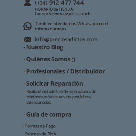
912 477 744
(+34)
HORARIO de TIENDA:
Lunes a Viernes 09:30h a 20:00h
También atendemos Whatsapp en el
mismo número
info@preciosadictos.com
- Nuestro Blog
- Quiénes Somos ;)
- Profesionales / Distribuidor
- Solicitar Reparación
Realizamos todo tipo de reparaciones de
teléfonos móviles, tablets, portátiles y
Responsable:
videoconsolas.
Finalidad:
- Guía de compra
Legitimación:
· Formas de Pago
Destinatarios:
· Proceso de RMA