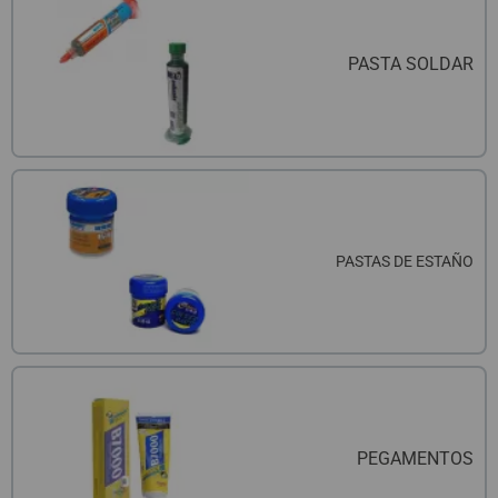
QUIÉNES SOMOS
REGISTRO PROFESIONAL
GUÍA DE COMPRA
PASTA SOLDAR
912 477 744
(+34)
HORARIO de TIENDA:
Lunes a Viernes 09:30h a 20:00h
También atendemos Whatsapp
info@preciosadictos.com
PASTAS DE ESTAÑO
PEGAMENTOS