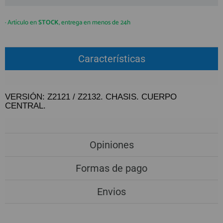
QUIÉNES SOMOS
REGISTRO PROFESIONAL
GUÍA DE COMPRA
· Artículo en
STOCK
, entrega en menos de 24h
912 477 744
Características
(+34)
HORARIO de TIENDA:
Lunes a Viernes 09:30h a 20:00h
VERSIÓN: Z2121 / Z2132. CHASIS. CUERPO
También atendemos Whatsapp
CENTRAL.
info@preciosadictos.com
Opiniones
Formas de pago
Envios