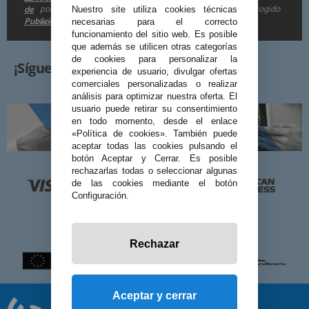
por e-mail. Puedo darme de baja cuando quiera según lo recogido
de
Nuestro site utiliza cookies técnicas
Publicidad
en la
.
necesarias para el correcto
funcionamiento del sitio web. Es posible
que además se utilicen otras categorías
de cookies para personalizar la
¡Síguenos!
experiencia de usuario, divulgar ofertas
comerciales personalizadas o realizar
análisis para optimizar nuestra oferta. El
usuario puede retirar su consentimiento
en todo momento, desde el enlace
«Política de cookies». También puede
aceptar todas las cookies pulsando el
botón Aceptar y Cerrar. Es posible
rechazarlas todas o seleccionar algunas
de las cookies mediante el botón
Configuración.
Rechazar
Aceptar y cerrar