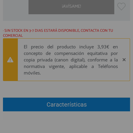
QUIÉNES SOMOS
REGISTRO PROFESIONAL
¡AVÍSAME!
GUÍA DE COMPRA
· SIN STOCK EN 3-7 DIAS ESTARÁ DISPONIBLE, CONTACTA CON TU
912 477 744
COMERCIAL
(+34)
HORARIO de TIENDA:
El precio del producto incluye 3,93€ en
Lunes a Viernes 09:30h a 20:00h
concepto de compensación equitativa por
También atendemos Whatsapp
copia privada (canon digital), conforme a la
normativa vigente, aplicable a Teléfonos
info@preciosadictos.com
móviles.
Características