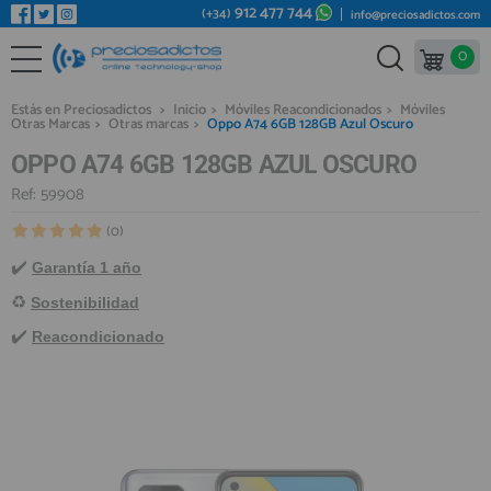
912 477 744
(+34)
info@preciosadictos.com
0
REPUESTOS MÓVILES
Bienvenid@ otra vez
YA SOY CLIENTE
REPUESTOS TABLET
Estás en Preciosadictos
>
Inicio
>
Móviles Reacondicionados
>
Móviles
Otras Marcas
>
Otras marcas
>
Oppo A74 6GB 128GB Azul Oscuro
REPUESTOS RELOJES INTELIGENTES
OPPO A74 6GB 128GB AZUL OSCURO
REPUESTOS VIDEOCONSOLAS
Ref: 59908
REPUESTOS MACBOOK
(0)
Recordarme
¿Olvidó su contraseña?
Recordar aquí
REPUESTOS OTROS DISPOSITIVOS
✔️
​
Garantía 1 año
REPUESTOS PORTÁTILES
♻️
Sostenibilidad
✔️
HERRAMIENTAS REPARACIÓN
Reacondicionado
IC CHIP / FPC
PLACAS BASE
Regístrate en un momento
¿ERES NUEVO?
MÓVILES REACONDICIONADOS