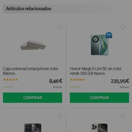
Artículos relacionados
Caja universal smartphone color
Honor Magic5 Lite 5G en color
Blanco
verde 256 GB Nuevo
8,46€
235,95€
IVA Incl.
IVA Incl.
En STOCK
En STOCK
COMPRAR
COMPRAR