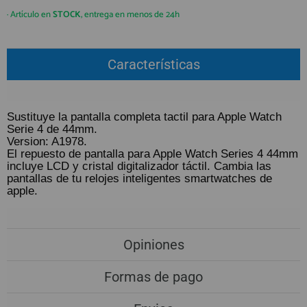
QUIÉNES SOMOS
REGISTRO PROFESIONAL
· Artículo en
STOCK
, entrega en menos de 24h
GUÍA DE COMPRA
Características
912 477 744
(+34)
HORARIO de TIENDA:
Lunes a Viernes 09:30h a 20:00h
Sustituye la pantalla completa tactil para Apple Watch
Serie 4 de 44mm.
También atendemos Whatsapp
Version: A1978.
El repuesto de pantalla para Apple Watch Series 4 44mm
info@preciosadictos.com
incluye LCD y cristal digitalizador táctil. Cambia las
pantallas de tu relojes inteligentes smartwatches de
apple.
Opiniones
Formas de pago