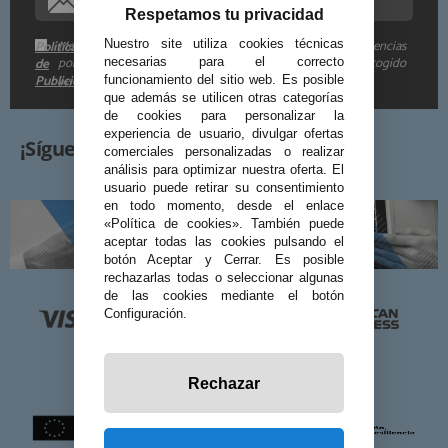
Respetamos tu privacidad
Me gustaría recibir descuentos exclusivos, novedades y tendencias
Nuestro site utiliza cookies técnicas
Política
por e-mail. Puedo darme de baja cuando quiera según lo recogido
de
necesarias para el correcto
Publicidad
funcionamiento del sitio web. Es posible
en la
.
que además se utilicen otras categorías
de cookies para personalizar la
experiencia de usuario, divulgar ofertas
¡Síguenos!
comerciales personalizadas o realizar
análisis para optimizar nuestra oferta. El
usuario puede retirar su consentimiento
en todo momento, desde el enlace
«Política de cookies». También puede
aceptar todas las cookies pulsando el
botón Aceptar y Cerrar. Es posible
rechazarlas todas o seleccionar algunas
de las cookies mediante el botón
Configuración.
Rechazar