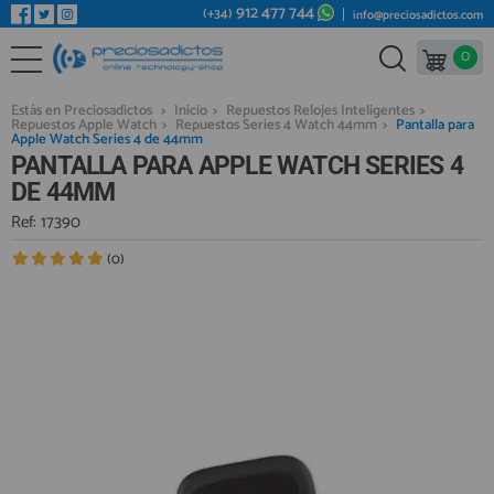
912 477 744
(+34)
info@preciosadictos.com
0
REPUESTOS MÓVILES
Bienvenid@ otra vez
YA SOY CLIENTE
REPUESTOS TABLET
Estás en Preciosadictos
>
Inicio
>
Repuestos Relojes Inteligentes
>
Repuestos Apple Watch
>
Repuestos Series 4 Watch 44mm
>
Pantalla para
REPUESTOS RELOJES INTELIGENTES
Apple Watch Series 4 de 44mm
PANTALLA PARA APPLE WATCH SERIES 4
REPUESTOS VIDEOCONSOLAS
DE 44MM
REPUESTOS MACBOOK
Ref: 17390
Recordarme
¿Olvidó su contraseña?
Recordar aquí
REPUESTOS OTROS DISPOSITIVOS
(0)
REPUESTOS PORTÁTILES
HERRAMIENTAS REPARACIÓN
IC CHIP / FPC
PLACAS BASE
Regístrate en un momento
¿ERES NUEVO?
MÓVILES REACONDICIONADOS