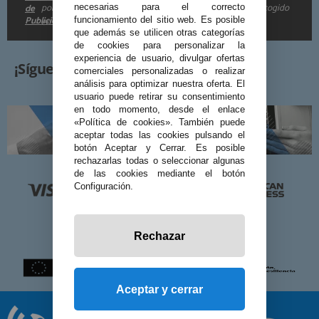
por e-mail. Puedo darme de baja cuando quiera según lo recogido
de
necesarias para el correcto
Publicidad
funcionamiento del sitio web. Es posible
en la
.
que además se utilicen otras categorías
de cookies para personalizar la
experiencia de usuario, divulgar ofertas
¡Síguenos!
comerciales personalizadas o realizar
análisis para optimizar nuestra oferta. El
usuario puede retirar su consentimiento
en todo momento, desde el enlace
«Política de cookies». También puede
aceptar todas las cookies pulsando el
botón Aceptar y Cerrar. Es posible
rechazarlas todas o seleccionar algunas
de las cookies mediante el botón
Configuración.
Rechazar
Aceptar y cerrar