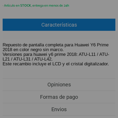
QUIÉNES SOMOS
REGISTRO PROFESIONAL
· Artículo en
STOCK
, entrega en menos de 24h
GUÍA DE COMPRA
Características
912 477 744
(+34)
HORARIO de TIENDA:
Lunes a Viernes 09:30h a 20:00h
Repuesto de pantalla completa para Huawei Y6 Prime
2018 en color negro sin marco.
También atendemos Whatsapp
Versiones para huawei y6 prime 2018: ATU-L11 / ATU-
L21 / ATU-L31 / ATU-L42.
info@preciosadictos.com
Este recambio incluye el LCD y el cristal digitalizador.
Opiniones
Formas de pago
Envios