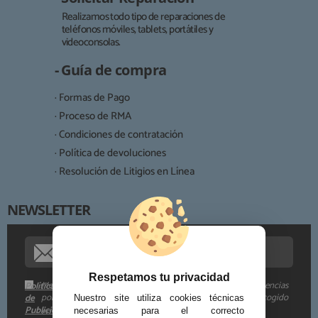
Realizamos todo tipo de reparaciones de
teléfonos móviles, tablets, portátiles y
Responsable:
videoconsolas.
Finalidad:
- Guía de compra
Legitimación:
· Formas de Pago
Destinatarios:
· Proceso de RMA
· Condiciones de contratación
· Política de devoluciones
Derechos:
· Resolución de Litigios en Línea
NEWSLETTER
Procedencia de los datos:
Información adicional:
Respetamos tu privacidad
Me gustaría recibir descuentos exclusivos, novedades y tendencias
Política
por e-mail. Puedo darme de baja cuando quiera según lo recogido
de
Nuestro site utiliza cookies técnicas
Publicidad
en la
.
necesarias para el correcto