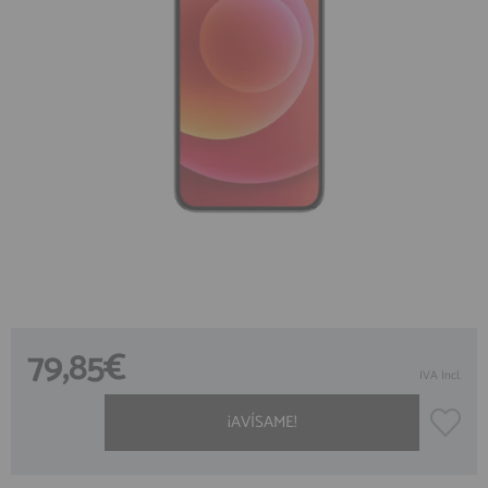
ACCESORIOS
Creando una cuenta en preciosadictos.com podrás realizar tus
pedidos cómodamente, consultar el estado de tus pedidos y
FUNDAS
operaciones realizadas con anterioridad. Si tienes cualquier duda
durante el proceso de registro puede contactarnos al 912 477 744,
CRISTAL TEMPLADO
estaremos encantados de atenderte.
HIDROGEL APOKIN
REGISTRO CLIENTE
OUTLET
PROFESIONALES / DISTRIBUIDOR
SOLICITAR REPARACIÓN
Accede al
CONSULTAR REPARACIÓN
ÁREA DE PROFESIONALES
TOP VENTAS REPUESTOS
79,85€
NOVEDADES
IVA Incl.
Regístrate y aprovecha los descuentos y ventajas de ser Profesional
del sector.
NUESTRO BLOG
¡AVÍSAME!
Únete ya a los cientos de Profesionales que ya están registrados.