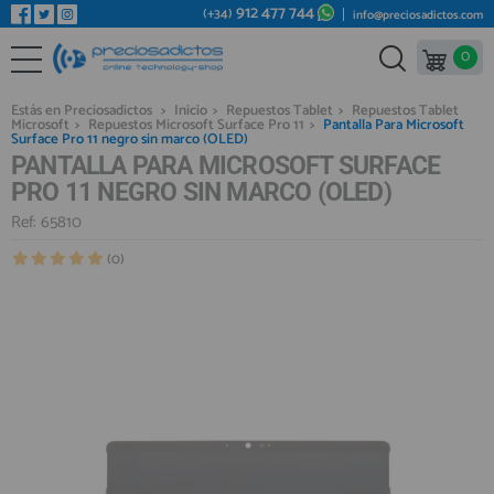
912 477 744
(+34)
info@preciosadictos.com
0
REPUESTOS MÓVILES
Bienvenid@ otra vez
YA SOY CLIENTE
REPUESTOS TABLET
Estás en Preciosadictos
>
Inicio
>
Repuestos Tablet
>
Repuestos Tablet
Microsoft
>
Repuestos Microsoft Surface Pro 11
>
Pantalla Para Microsoft
REPUESTOS RELOJES INTELIGENTES
Surface Pro 11 negro sin marco (OLED)
PANTALLA PARA MICROSOFT SURFACE
REPUESTOS VIDEOCONSOLAS
PRO 11 NEGRO SIN MARCO (OLED)
REPUESTOS MACBOOK
Ref: 65810
Recordarme
¿Olvidó su contraseña?
Recordar aquí
REPUESTOS OTROS DISPOSITIVOS
(0)
REPUESTOS PORTÁTILES
HERRAMIENTAS REPARACIÓN
IC CHIP / FPC
PLACAS BASE
Regístrate en un momento
¿ERES NUEVO?
MÓVILES REACONDICIONADOS