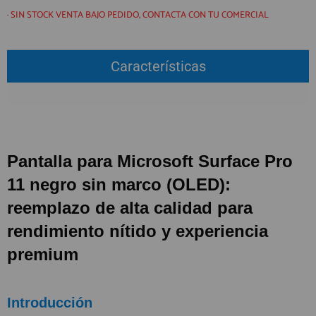
QUIÉNES SOMOS
REGISTRO PROFESIONAL
· SIN STOCK VENTA BAJO PEDIDO, CONTACTA CON TU COMERCIAL
GUÍA DE COMPRA
Características
912 477 744
(+34)
HORARIO de TIENDA:
Lunes a Viernes 09:30h a 20:00h
También atendemos Whatsapp
Pantalla para Microsoft Surface Pro
info@preciosadictos.com
11 negro sin marco (OLED):
reemplazo de alta calidad para
rendimiento nítido y experiencia
premium
Introducción