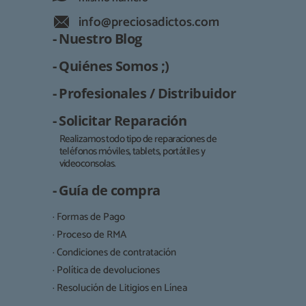
info@preciosadictos.com
- Nuestro Blog
- Quiénes Somos ;)
- Profesionales / Distribuidor
- Solicitar Reparación
Realizamos todo tipo de reparaciones de
teléfonos móviles, tablets, portátiles y
Responsable:
videoconsolas.
Finalidad:
- Guía de compra
Legitimación:
· Formas de Pago
Destinatarios:
· Proceso de RMA
· Condiciones de contratación
· Política de devoluciones
Derechos:
· Resolución de Litigios en Línea