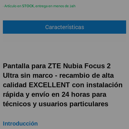
QUIÉNES SOMOS
REGISTRO PROFESIONAL
· Artículo en
STOCK
, entrega en menos de 24h
GUÍA DE COMPRA
Características
912 477 744
(+34)
HORARIO de TIENDA:
Lunes a Viernes 09:30h a 20:00h
También atendemos Whatsapp
Pantalla para ZTE Nubia Focus 2
info@preciosadictos.com
Ultra sin marco - recambio de alta
calidad
EXCELLENT
con instalación
rápida y envío en
24 horas
para
técnicos y usuarios particulares
Introducción