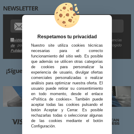
NEWSLETTER
Procedencia de los datos:
Información adicional:
Respetamos tu privacidad
Me gustaría recibir descuentos exclusivos, novedades y tendencias
Política
por e-mail. Puedo darme de baja cuando quiera según lo recogido
de
Nuestro site utiliza cookies técnicas
Publicidad
en la
.
necesarias para el correcto
funcionamiento del sitio web. Es posible
que además se utilicen otras categorías
de cookies para personalizar la
¡Síguenos!
experiencia de usuario, divulgar ofertas
comerciales personalizadas o realizar
análisis para optimizar nuestra oferta. El
usuario puede retirar su consentimiento
en todo momento, desde el enlace
«Política de cookies». También puede
aceptar todas las cookies pulsando el
botón Aceptar y Cerrar. Es posible
rechazarlas todas o seleccionar algunas
de las cookies mediante el botón
Configuración.