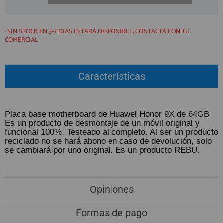
QUIÉNES SOMOS
REGISTRO PROFESIONAL
GUÍA DE COMPRA
· SIN STOCK EN 3-7 DIAS ESTARÁ DISPONIBLE, CONTACTA CON TU
COMERCIAL
912 477 744
(+34)
HORARIO de TIENDA:
Características
Lunes a Viernes 09:30h a 20:00h
También atendemos Whatsapp
Placa base motherboard de Huawei Honor 9X de 64GB
info@preciosadictos.com
Es un producto de desmontaje de un móvil original y
funcional 100%. Testeado al completo. Al ser un producto
reciclado no se hará abono en caso de devolución, solo
se cambiará por uno original. Es un producto REBU.
Opiniones
Formas de pago