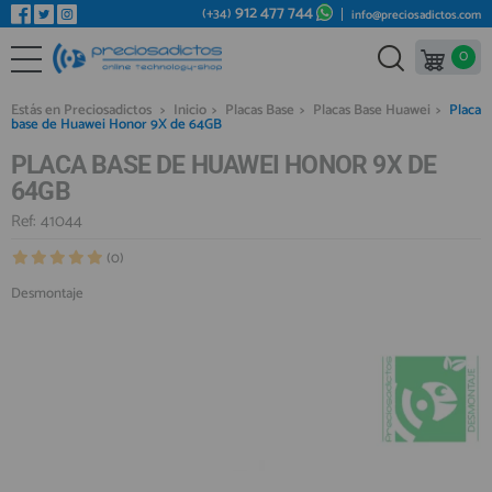
912 477 744
(+34)
info@preciosadictos.com
0
REPUESTOS MÓVILES
Bienvenid@ otra vez
YA SOY CLIENTE
REPUESTOS TABLET
Estás en Preciosadictos
>
Inicio
>
Placas Base
>
Placas Base Huawei
>
Placa
base de Huawei Honor 9X de 64GB
REPUESTOS RELOJES INTELIGENTES
PLACA BASE DE HUAWEI HONOR 9X DE
REPUESTOS VIDEOCONSOLAS
64GB
REPUESTOS MACBOOK
Ref: 41044
Recordarme
¿Olvidó su contraseña?
Recordar aquí
REPUESTOS OTROS DISPOSITIVOS
(0)
Desmontaje
REPUESTOS PORTÁTILES
HERRAMIENTAS REPARACIÓN
IC CHIP / FPC
PLACAS BASE
Regístrate en un momento
¿ERES NUEVO?
MÓVILES REACONDICIONADOS