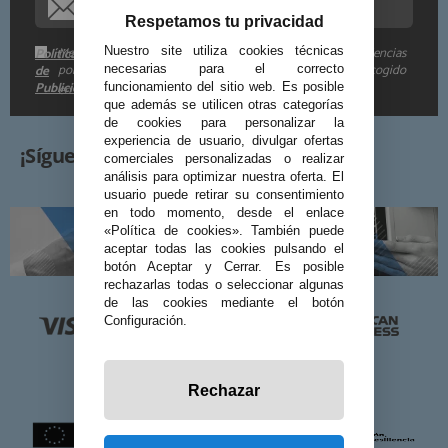
Respetamos tu privacidad
Me gustaría recibir descuentos exclusivos, novedades y tendencias
Nuestro site utiliza cookies técnicas
Política
por e-mail. Puedo darme de baja cuando quiera según lo recogido
de
necesarias para el correcto
Publicidad
funcionamiento del sitio web. Es posible
en la
.
que además se utilicen otras categorías
de cookies para personalizar la
experiencia de usuario, divulgar ofertas
¡Síguenos!
comerciales personalizadas o realizar
análisis para optimizar nuestra oferta. El
usuario puede retirar su consentimiento
en todo momento, desde el enlace
«Política de cookies». También puede
aceptar todas las cookies pulsando el
botón Aceptar y Cerrar. Es posible
rechazarlas todas o seleccionar algunas
de las cookies mediante el botón
Configuración.
Rechazar