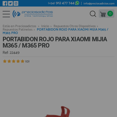
912 477 744
(+34)
info@preciosadictos.com
0
REPUESTOS MÓVILES
Bienvenid@ otra vez
YA SOY CLIENTE
REPUESTOS TABLET
Estás en Preciosadictos
>
Inicio
>
Repuestos Otros Dispositivos
>
Repuestos Patinetes
>
PORTABIDON ROJO PARA XIAOMI MIJIA M365 /
REPUESTOS RELOJES INTELIGENTES
M365 PRO
PORTABIDON ROJO PARA XIAOMI MIJIA
REPUESTOS VIDEOCONSOLAS
M365 / M365 PRO
REPUESTOS MACBOOK
Ref: 22449
Recordarme
¿Olvidó su contraseña?
Recordar aquí
REPUESTOS OTROS DISPOSITIVOS
(0)
REPUESTOS PORTÁTILES
HERRAMIENTAS REPARACIÓN
IC CHIP / FPC
PLACAS BASE
Regístrate en un momento
¿ERES NUEVO?
MÓVILES REACONDICIONADOS