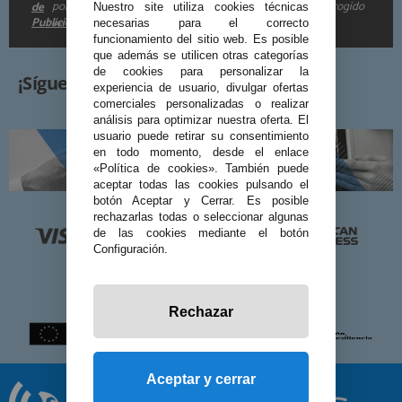
por e-mail. Puedo darme de baja cuando quiera según lo recogido
de
Nuestro site utiliza cookies técnicas
Publicidad
en la
.
necesarias para el correcto
funcionamiento del sitio web. Es posible
que además se utilicen otras categorías
de cookies para personalizar la
¡Síguenos!
experiencia de usuario, divulgar ofertas
comerciales personalizadas o realizar
análisis para optimizar nuestra oferta. El
usuario puede retirar su consentimiento
en todo momento, desde el enlace
«Política de cookies». También puede
aceptar todas las cookies pulsando el
botón Aceptar y Cerrar. Es posible
rechazarlas todas o seleccionar algunas
de las cookies mediante el botón
Configuración.
Rechazar
Aceptar y cerrar