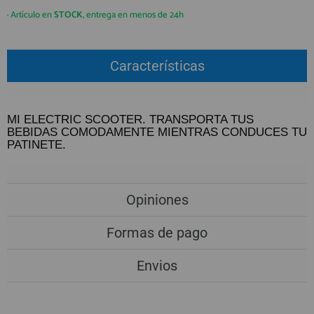
QUIÉNES SOMOS
REGISTRO PROFESIONAL
· Artículo en
STOCK
, entrega en menos de 24h
GUÍA DE COMPRA
Características
912 477 744
(+34)
HORARIO de TIENDA:
Lunes a Viernes 09:30h a 20:00h
MI ELECTRIC SCOOTER. TRANSPORTA TUS
BEBIDAS COMODAMENTE MIENTRAS CONDUCES TU
También atendemos Whatsapp
PATINETE.
info@preciosadictos.com
Opiniones
Formas de pago
Envios