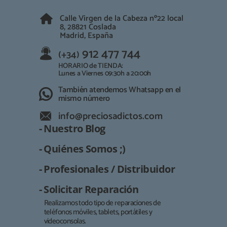
Calle Virgen de la Cabeza nº22 local
8, 28821 Coslada
Madrid, España
912 477 744
(+34)
HORARIO de TIENDA:
Lunes a Viernes 09:30h a 20:00h
También atendemos Whatsapp en el
mismo número
info@preciosadictos.com
- Nuestro Blog
- Quiénes Somos ;)
- Profesionales / Distribuidor
- Solicitar Reparación
Realizamos todo tipo de reparaciones de
teléfonos móviles, tablets, portátiles y
Responsable:
videoconsolas.
Finalidad: