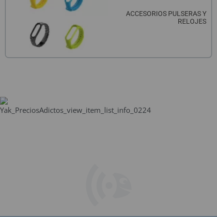
QUIÉNES SOMOS
REGISTRO PROFESIONAL
GUÍA DE COMPRA
ACCESORIOS PULSERAS Y
RELOJES
912 477 744
(+34)
HORARIO de TIENDA:
Lunes a Viernes 09:30h a 20:00h
También atendemos Whatsapp
info@preciosadictos.com