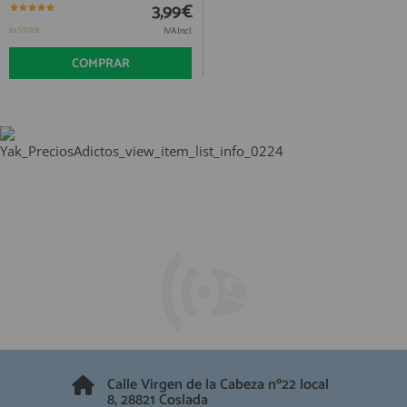
QUIÉNES SOMOS
3,99€
REGISTRO PROFESIONAL
GUÍA DE COMPRA
IVA Incl.
En STOCK
COMPRAR
912 477 744
(+34)
HORARIO de TIENDA:
Lunes a Viernes 09:30h a 20:00h
También atendemos Whatsapp
info@preciosadictos.com
Calle Virgen de la Cabeza nº22 local
8, 28821 Coslada