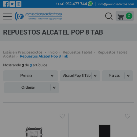
912 477 744
(+34)
info@preciosadictos.com
0
REPUESTOS MÓVILES
Bienvenid@ otra vez
YA SOY CLIENTE
REPUESTOS TABLET
REPUESTOS ALCATEL POP 8 TAB
REPUESTOS RELOJES INTELIGENTES
REPUESTOS VIDEOCONSOLAS
Estás en Preciosadictos
>
Inicio
>
Repuestos Tablet
>
Repuestos Tablet
Alcatel
>
Repuestos Alcatel Pop 8 Tab
REPUESTOS MACBOOK
Mostrando
3
de
3
artículos
Recordarme
¿Olvidó su contraseña?
Recordar aquí
REPUESTOS OTROS DISPOSITIVOS
Precio
Alcatel Pop 8 Tab
Marcas
REPUESTOS PORTÁTILES
Ordenar
HERRAMIENTAS REPARACIÓN
IC CHIP / FPC
PLACAS BASE
Regístrate en un momento
¿ERES NUEVO?
MÓVILES REACONDICIONADOS