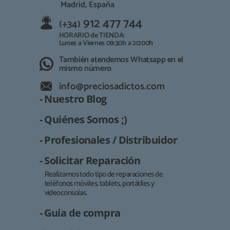
Madrid, España
912 477 744
(+34)
HORARIO de TIENDA:
Lunes a Viernes 09:30h a 20:00h
También atendemos Whatsapp en el
mismo número
info@preciosadictos.com
- Nuestro Blog
- Quiénes Somos ;)
- Profesionales / Distribuidor
- Solicitar Reparación
Realizamos todo tipo de reparaciones de
teléfonos móviles, tablets, portátiles y
Responsable:
videoconsolas.
Finalidad:
- Guía de compra
Legitimación: