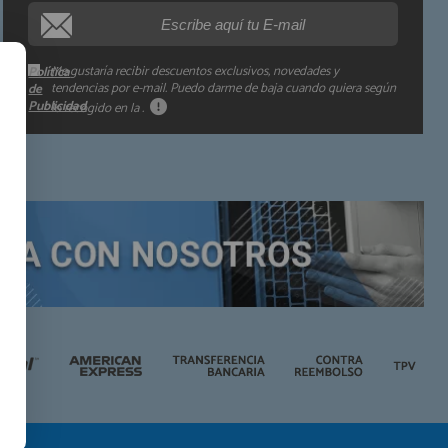
Información adicional:
Me gustaría recibir descuentos exclusivos, novedades y
Política
tendencias por e-mail. Puedo darme de baja cuando quiera según
de
Publicidad
lo recogido en la
.