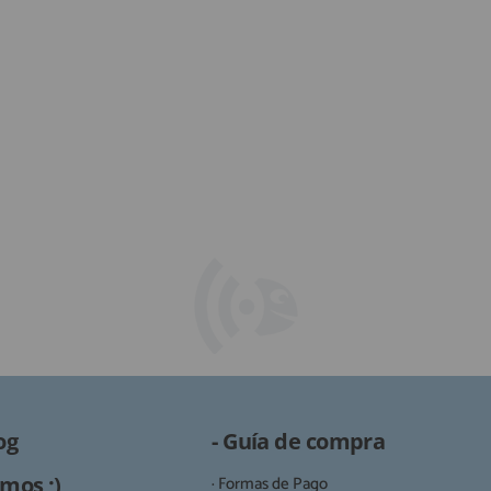
og
- Guía de compra
mos ;)
· Formas de Pago