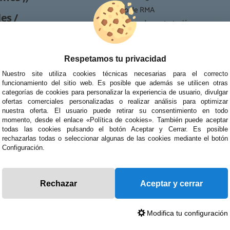
· Proceso de RMA
es /
· Condiciones de contratación
· Política de devoluciones
Reparación
· Resolución de Litigios en Línea
Respetamos tu privacidad
ipo de reparaciones de
tablets, portátiles y
Nuestro site utiliza cookies técnicas necesarias para el correcto
funcionamiento del sitio web. Es posible que además se utilicen otras
categorías de cookies para personalizar la experiencia de usuario, divulgar
ofertas comerciales personalizadas o realizar análisis para optimizar
nuestra oferta. El usuario puede retirar su consentimiento en todo
momento, desde el enlace «Política de cookies». También puede aceptar
todas las cookies pulsando el botón Aceptar y Cerrar. Es posible
rechazarlas todas o seleccionar algunas de las cookies mediante el botón
Configuración.
Rechazar
Aceptar y cerrar
Modifica tu configuración