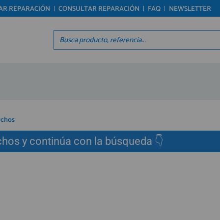
TAR REPARACIÓN
CONSULTAR REPARACIÓN
FAQ
NEWSLETTER
Regístrate en un momento
Acc
¿ERES NUEVO?
Á
Creando una cuenta en preciosadictos.com podrás
Re
realizar tus pedidos cómodamente, consultar el
Pro
estado de tus pedidos y operaciones realizadas
Ún
con anterioridad. Si tienes cualquier duda durante
el proceso de registro puede contactarnos al 912
reg
477 744, estaremos encantados de atenderte.
rchos
hos y continúa con la búsqueda 👇
REGISTRO CLIENTE