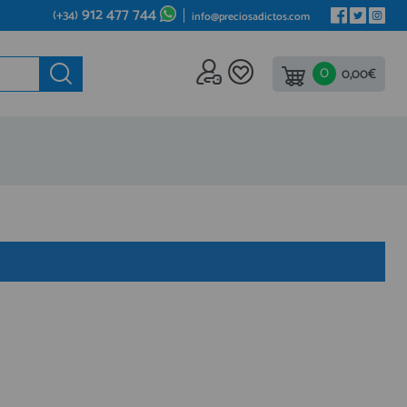
912 477 744
(+34)
info@preciosadictos.com
0
ede al
0,00€
REA DE PROFESIONALES
gístrate y aprovecha los descuentos y ventajas de ser
fesional del sector.
ete ya a los cientos de Profesionales que ya están
istrados.
REGISTRO PROFESIONAL