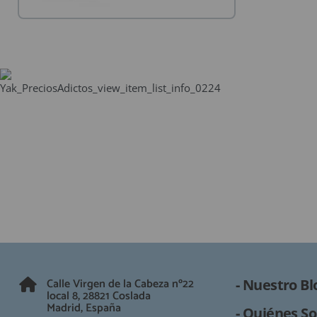
ACCESORIOS
FUNDAS
CRISTAL TEMPLADO
HIDROGEL APOKIN
OUTLET
PROFESIONALES / DISTRIBUIDOR
SOLICITAR REPARACIÓN
CONSULTAR REPARACIÓN
TOP VENTAS REPUESTOS
NOVEDADES
NUESTRO BLOG
Calle Virgen de la Cabeza nº22
- Nuestro Bl
local 8, 28821 Coslada
Madrid, España
- Quiénes So