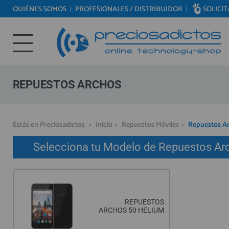
QUIÉNES SOMOS
PROFESIONALES / DISTRIBUIDOR
SOLICI
REPUESTOS MÓVILES
Bienvenid@ otra vez
REPUESTOS TABLET
YA SOY CLIENTE
REPUESTOS RELOJES INTELIGENTES
REPUESTOS VIDEOCONSOLAS
REPUESTOS ARCHOS
REPUESTOS MACBOOK
REPUESTOS OTROS DISPOSITIVOS
Recordarme
¿Olvidó su contraseña?
Recordar aquí
Estás en Preciosadictos
>
Inicio
>
Repuestos Móviles
>
Repuestos A
REPUESTOS PORTÁTILES
Selecciona tu Modelo de Repuestos Arc
HERRAMIENTAS REPARACIÓN
IC CHIP / FPC
PLACAS BASE
REPUESTOS
MÓVILES REACONDICIONADOS
ARCHOS 50 HELIUM