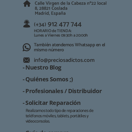
Calle Virgen de la Cabeza nº22 local
8, 28821 Coslada
Madrid, España
912 477 744
(+34)
HORARIO de TIENDA:
Lunes a Viernes 09:30h a 20:00h
También atendemos Whatsapp en el
mismo número
info@preciosadictos.com
- Nuestro Blog
- Quiénes Somos ;)
- Profesionales / Distribuidor
- Solicitar Reparación
Realizamos todo tipo de reparaciones de
teléfonos móviles, tablets, portátiles y
Responsable:
videoconsolas.
Finalidad: