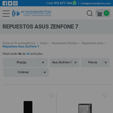
912 477 744
(+34)
info@preciosadictos.com
0
REPUESTOS MÓVILES
Bienvenid@ otra vez
YA SOY CLIENTE
REPUESTOS TABLET
REPUESTOS ASUS ZENFONE 7
REPUESTOS RELOJES INTELIGENTES
REPUESTOS VIDEOCONSOLAS
Estás en Preciosadictos
>
Inicio
>
Repuestos Móviles
>
Repuestos Asus
>
Repuestos Asus Zenfone 7
REPUESTOS MACBOOK
Mostrando
10
de
10
artículos
Recordarme
¿Olvidó su contraseña?
Recordar aquí
REPUESTOS OTROS DISPOSITIVOS
Precio
Asus Zenfone 7
Marcas
REPUESTOS PORTÁTILES
Ordenar
HERRAMIENTAS REPARACIÓN
IC CHIP / FPC
PLACAS BASE
Regístrate en un momento
¿ERES NUEVO?
MÓVILES REACONDICIONADOS