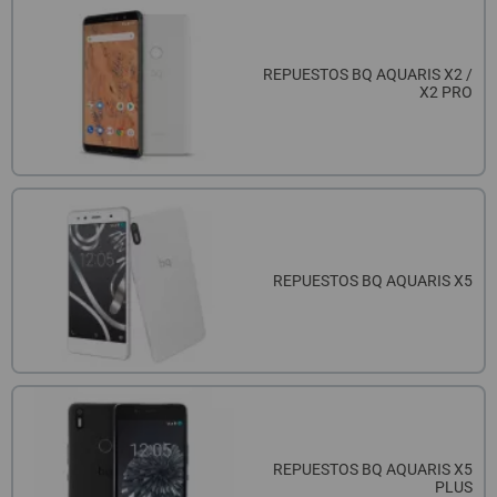
REPUESTOS BQ AQUARIS X2 /
X2 PRO
REPUESTOS BQ AQUARIS X5
REPUESTOS BQ AQUARIS X5
PLUS