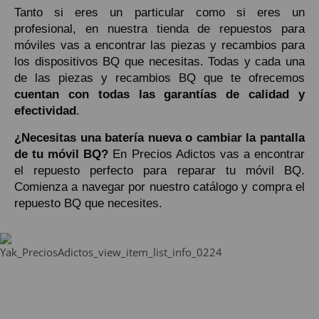
Tanto si eres un particular como si eres un
profesional, en nuestra tienda de repuestos para
móviles vas a encontrar las piezas y recambios para
los dispositivos BQ que necesitas. Todas y cada una
de las piezas y recambios BQ que te ofrecemos
cuentan con todas las garantías de calidad y
efectividad
.
¿Necesitas una batería nueva o cambiar la pantalla
de tu móvil BQ?
En Precios Adictos vas a encontrar
el repuesto perfecto para reparar tu móvil BQ.
Comienza a navegar por nuestro catálogo y compra el
repuesto BQ que necesites.