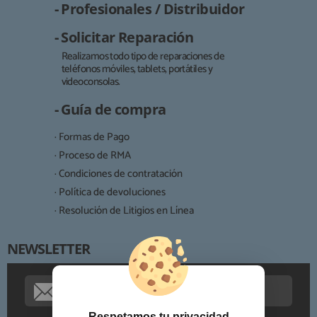
- Profesionales / Distribuidor
- Solicitar Reparación
Realizamos todo tipo de reparaciones de
teléfonos móviles, tablets, portátiles y
Responsable:
videoconsolas.
Finalidad:
- Guía de compra
Legitimación:
· Formas de Pago
Destinatarios:
· Proceso de RMA
· Condiciones de contratación
· Política de devoluciones
Derechos:
· Resolución de Litigios en Línea
NEWSLETTER
Procedencia de los datos:
Información adicional:
Respetamos tu privacidad