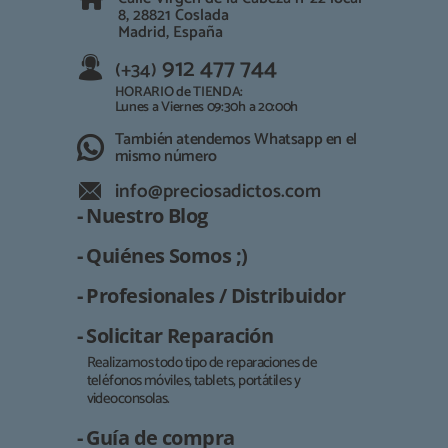
8, 28821 Coslada
Madrid, España
912 477 744
(+34)
HORARIO de TIENDA:
Lunes a Viernes 09:30h a 20:00h
También atendemos Whatsapp en el
mismo número
info@preciosadictos.com
- Nuestro Blog
- Quiénes Somos ;)
- Profesionales / Distribuidor
- Solicitar Reparación
Realizamos todo tipo de reparaciones de
teléfonos móviles, tablets, portátiles y
Responsable:
videoconsolas.
Finalidad:
- Guía de compra