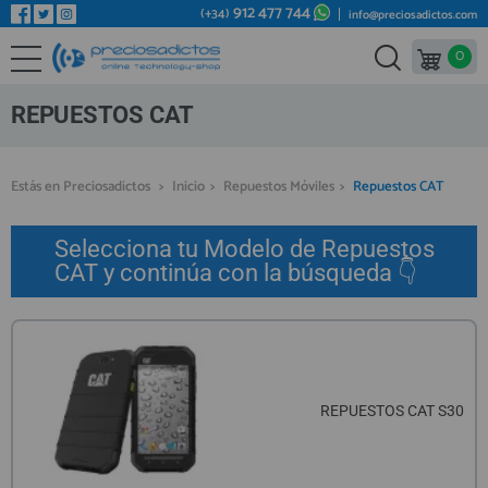
912 477 744
(+34)
info@preciosadictos.com
0
REPUESTOS MÓVILES
Bienvenid@ otra vez
YA SOY CLIENTE
REPUESTOS TABLET
REPUESTOS CAT
REPUESTOS RELOJES INTELIGENTES
REPUESTOS VIDEOCONSOLAS
Estás en Preciosadictos
>
Inicio
>
Repuestos Móviles
>
Repuestos CAT
REPUESTOS MACBOOK
Recordarme
¿Olvidó su contraseña?
Recordar aquí
Selecciona tu Modelo de Repuestos
REPUESTOS OTROS DISPOSITIVOS
CAT y continúa con la búsqueda 👇
REPUESTOS PORTÁTILES
HERRAMIENTAS REPARACIÓN
IC CHIP / FPC
PLACAS BASE
REPUESTOS CAT S30
Regístrate en un momento
¿ERES NUEVO?
MÓVILES REACONDICIONADOS