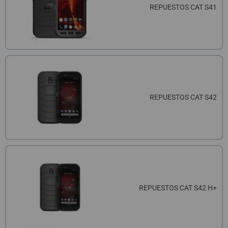
QUIÉNES SOMOS
REGISTRO PROFESIONAL
REPUESTOS CAT S41
GUÍA DE COMPRA
912 477 744
(+34)
HORARIO de TIENDA:
Lunes a Viernes 09:30h a 20:00h
REPUESTOS CAT S42
También atendemos Whatsapp
info@preciosadictos.com
REPUESTOS CAT S42 H+