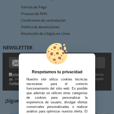
Legitimación:
· Formas de Pago
Destinatarios:
· Proceso de RMA
· Condiciones de contratación
· Política de devoluciones
Derechos:
· Resolución de Litigios en Línea
NEWSLETTER
Procedencia de los datos:
Información adicional:
Respetamos tu privacidad
Me gustaría recibir descuentos exclusivos, novedades y tendencias
Política
por e-mail. Puedo darme de baja cuando quiera según lo recogido
de
Nuestro site utiliza cookies técnicas
Publicidad
en la
.
necesarias para el correcto
funcionamiento del sitio web. Es posible
que además se utilicen otras categorías
de cookies para personalizar la
¡Síguenos!
experiencia de usuario, divulgar ofertas
comerciales personalizadas o realizar
análisis para optimizar nuestra oferta. El