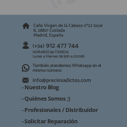
QUIÉNES SOMOS
REGISTRO PROFESIONAL
GUÍA DE COMPRA
Calle Virgen de la Cabeza nº22 local
8, 28821 Coslada
912 477 744
(+34)
Madrid, España
HORARIO de TIENDA:
912 477 744
(+34)
Lunes a Viernes 09:30h a 20:00h
HORARIO de TIENDA:
También atendemos Whatsapp
Lunes a Viernes 09:30h a 20:00h
También atendemos Whatsapp en el
info@preciosadictos.com
mismo número
info@preciosadictos.com
- Nuestro Blog
- Quiénes Somos ;)
- Profesionales / Distribuidor
- Solicitar Reparación