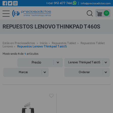
912 477 744
(+34)
info@preciosadictos.com
0
REPUESTOS MÓVILES
Bienvenid@ otra vez
YA SOY CLIENTE
REPUESTOS TABLET
REPUESTOS LENOVO THINKPAD T460S
REPUESTOS RELOJES INTELIGENTES
REPUESTOS VIDEOCONSOLAS
Estás en Preciosadictos
>
Inicio
>
Repuestos Tablet
>
Repuestos Tablet
Lenovo
>
Repuestos Lenovo Thinkpad T460S
REPUESTOS MACBOOK
Mostrando
1
de
1
artículos
Recordarme
¿Olvidó su contraseña?
Recordar aquí
REPUESTOS OTROS DISPOSITIVOS
Precio
Lenovo Thinkpad T460S
REPUESTOS PORTÁTILES
Marcas
Ordenar
HERRAMIENTAS REPARACIÓN
IC CHIP / FPC
PLACAS BASE
Regístrate en un momento
¿ERES NUEVO?
MÓVILES REACONDICIONADOS