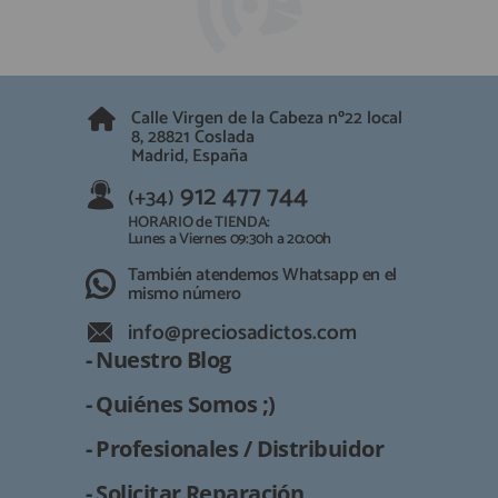
QUIÉNES SOMOS
REGISTRO PROFESIONAL
GUÍA DE COMPRA
Calle Virgen de la Cabeza nº22 local
912 477 744
8, 28821 Coslada
(+34)
Madrid, España
HORARIO de TIENDA:
Lunes a Viernes 09:30h a 20:00h
912 477 744
(+34)
También atendemos Whatsapp
HORARIO de TIENDA:
Lunes a Viernes 09:30h a 20:00h
info@preciosadictos.com
También atendemos Whatsapp en el
mismo número
info@preciosadictos.com
- Nuestro Blog
- Quiénes Somos ;)
- Profesionales / Distribuidor
- Solicitar Reparación