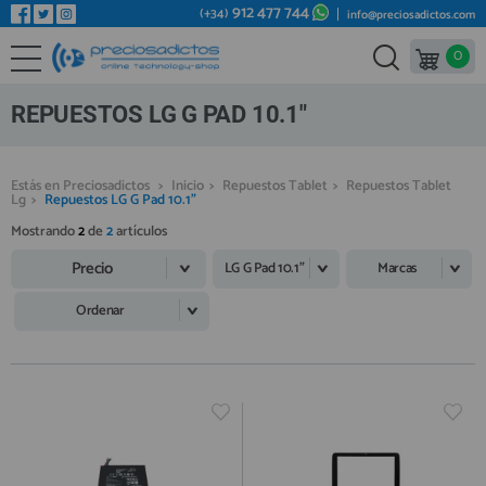
912 477 744
(+34)
info@preciosadictos.com
0
REPUESTOS MÓVILES
Bienvenid@ otra vez
YA SOY CLIENTE
REPUESTOS TABLET
REPUESTOS LG G PAD 10.1"
REPUESTOS RELOJES INTELIGENTES
REPUESTOS VIDEOCONSOLAS
Estás en Preciosadictos
>
Inicio
>
Repuestos Tablet
>
Repuestos Tablet
Lg
>
Repuestos LG G Pad 10.1"
REPUESTOS MACBOOK
Mostrando
2
de
2
artículos
Recordarme
¿Olvidó su contraseña?
Recordar aquí
REPUESTOS OTROS DISPOSITIVOS
Precio
LG G Pad 10.1"
Marcas
REPUESTOS PORTÁTILES
Ordenar
HERRAMIENTAS REPARACIÓN
IC CHIP / FPC
PLACAS BASE
Regístrate en un momento
¿ERES NUEVO?
MÓVILES REACONDICIONADOS