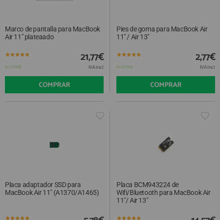
Marco de pantalla para MacBook
Pies de goma para MacBook Air
Air 11" plateaado
11" / Air 13"
21,77€
2,77€
IVA Incl.
IVA Incl.
En STOCK
En STOCK
COMPRAR
COMPRAR
Placa adaptador SSD para
Placa BCM943224 de
MacBook Air 11" (A1370/A1465)
Wifi/Bluetooth para MacBook Air
11"/ Air 13"