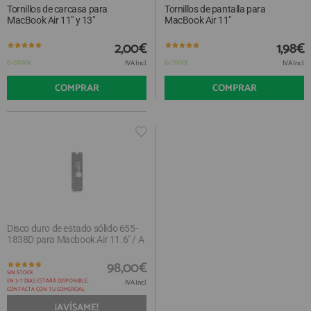
Tornillos de carcasa para
Tornillos de pantalla para
MacBook Air 11" y 13"
MacBook Air 11"
2,00€
1,98€
IVA Incl.
IVA Incl.
En STOCK
En STOCK
COMPRAR
COMPRAR
Disco duro de estado sólido 655-
1838D para Macbook Air 11.6" / A
98,00€
SIN STOCK
EN 3-7 DIAS ESTARÁ DISPONIBLE,
IVA Incl.
CONTACTA CON TU COMERCIAL
¡AVÍSAME!