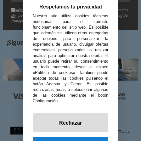
Respetamos tu privacidad
Me gustaría recibir descuentos exclusivos, novedades y tendencias
Política
por e-mail. Puedo darme de baja cuando quiera según lo recogido
de
Nuestro site utiliza cookies técnicas
Publicidad
en la
.
necesarias para el correcto
funcionamiento del sitio web. Es posible
que además se utilicen otras categorías
de cookies para personalizar la
¡Síguenos!
experiencia de usuario, divulgar ofertas
comerciales personalizadas o realizar
análisis para optimizar nuestra oferta. El
usuario puede retirar su consentimiento
en todo momento, desde el enlace
«Política de cookies». También puede
aceptar todas las cookies pulsando el
botón Aceptar y Cerrar. Es posible
rechazarlas todas o seleccionar algunas
de las cookies mediante el botón
Configuración.
Rechazar