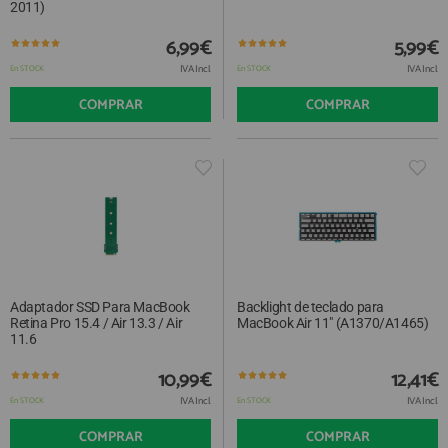
QUIÉNES SOMOS
REGISTRO PROFESIONAL
2011)
GUÍA DE COMPRA
6,99€
5,99€
IVA Incl.
IVA Incl.
En STOCK
En STOCK
COMPRAR
COMPRAR
912 477 744
(+34)
HORARIO de TIENDA:
Lunes a Viernes 09:30h a 20:00h
También atendemos Whatsapp
info@preciosadictos.com
Adaptador SSD Para MacBook
Backlight de teclado para
Retina Pro 15.4 / Air 13.3 / Air
MacBook Air 11" (A1370/A1465)
11.6
10,99€
12,41€
IVA Incl.
IVA Incl.
En STOCK
En STOCK
COMPRAR
COMPRAR