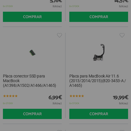
5,78€
14,57€
IVA Incl.
IVA Incl.
En STOCK
En STOCK
COMPRAR
COMPRAR
Placa conector SSD para
Placa para MacBook Air 11.6
MacBook
(2013/2014/2015)(820-3453-A /
(A1398/A1502/A1466/A1465)
A1465)
6,99€
19,99€
IVA Incl.
IVA Incl.
En STOCK
En STOCK
COMPRAR
COMPRAR