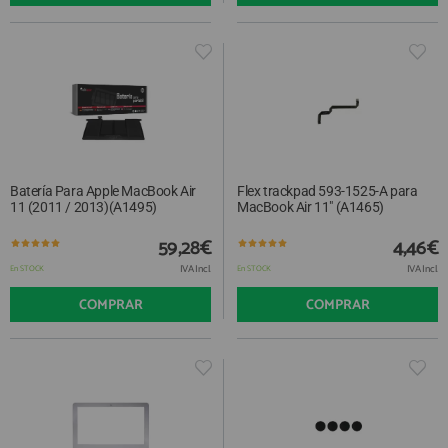
Batería Para Apple MacBook Air
Flex trackpad 593-1525-A para
11 (2011 / 2013)(A1495)
MacBook Air 11" (A1465)
59,28€
4,46€
IVA Incl.
IVA Incl.
En STOCK
En STOCK
COMPRAR
COMPRAR