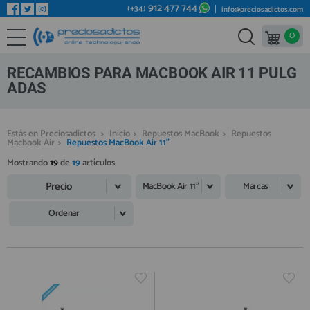
912 477 744
(+34)
info@preciosadictos.com
0
REPUESTOS MÓVILES
Bienvenid@ otra vez
YA SOY CLIENTE
REPUESTOS TABLET
RECAMBIOS PARA MACBOOK AIR 11 PULG
REPUESTOS RELOJES INTELIGENTES
ADAS
REPUESTOS VIDEOCONSOLAS
Estás en Preciosadictos
>
Inicio
>
Repuestos MacBook
>
Repuestos
REPUESTOS MACBOOK
Macbook Air
>
Repuestos MacBook Air 11"
Recordarme
¿Olvidó su contraseña?
Recordar aquí
REPUESTOS OTROS DISPOSITIVOS
Mostrando
19
de
19
artículos
Precio
REPUESTOS PORTÁTILES
MacBook Air 11"
Marcas
HERRAMIENTAS REPARACIÓN
Ordenar
IC CHIP / FPC
PLACAS BASE
Regístrate en un momento
¿ERES NUEVO?
MÓVILES REACONDICIONADOS