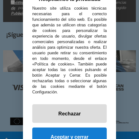
Me gustaría recibir descuentos exclusivos, novedades y tendencias
Política
por e-mail. Puedo darme de baja cuando quiera según lo recogido
de
Nuestro site utiliza cookies técnicas
Publicidad
en la
.
necesarias para el correcto
funcionamiento del sitio web. Es posible
que además se utilicen otras categorías
de cookies para personalizar la
¡Síguenos!
experiencia de usuario, divulgar ofertas
comerciales personalizadas o realizar
análisis para optimizar nuestra oferta. El
usuario puede retirar su consentimiento
en todo momento, desde el enlace
«Política de cookies». También puede
aceptar todas las cookies pulsando el
botón Aceptar y Cerrar. Es posible
rechazarlas todas o seleccionar algunas
de las cookies mediante el botón
Configuración.
Rechazar
Aceptar y cerrar