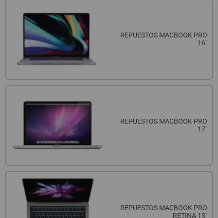
QUIÉNES SOMOS
REGISTRO PROFESIONAL
GUÍA DE COMPRA
REPUESTOS MACBOOK PRO
16"
912 477 744
(+34)
HORARIO de TIENDA:
Lunes a Viernes 09:30h a 20:00h
También atendemos Whatsapp
info@preciosadictos.com
REPUESTOS MACBOOK PRO
17"
REPUESTOS MACBOOK PRO
RETINA 13"