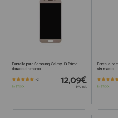
ACCESORIOS
FUNDAS
CRISTAL TEMPLADO
HIDROGEL APOKIN
OUTLET
PROFESIONALES / DISTRIBUIDOR
Pantalla para Samsung Galaxy J3 Prime
Pantalla par
SOLICITAR REPARACIÓN
dorado sin marco
sin marco
CONSULTAR REPARACIÓN
12,09€
(0)
TOP VENTAS REPUESTOS
En STOCK
IVA Incl.
En STOCK
NOVEDADES
NUESTRO BLOG