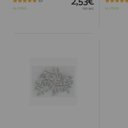
2,53€
(0)
En STOCK
IVA Incl.
En STOCK