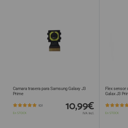
QUIÉNES SOMOS
GUÍA DE COMPRA
912 477 744
(+34)
HORARIO de TIENDA:
Lunes a Viernes 09:30h a 20:00h
También atendemos Whatsapp
info@preciosadictos.com
Camara trasera para Samsung Galaxy J3
Flex sensor
Prime
Galax J3 Pr
10,99€
(0)
En STOCK
IVA Incl.
En STOCK