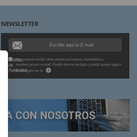
Derechos:
NEWSLETTER
Procedencia de los datos:
Información adicional:
Me gustaría recibir descuentos exclusivos, novedades y
Política
tendencias por e-mail. Puedo darme de baja cuando quiera según
de
Publicidad
lo recogido en la
.