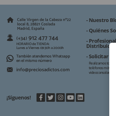
Calle Virgen de la Cabeza nº22
- Nuestro Bl
local 8, 28821 Coslada
Madrid, España
- Quiénes So
912 477 744
(+34)
- Profesional
HORARIO de TIENDA:
Distribuidor
Lunes a Viernes 09:30h a 20:00h
También atendemos Whatsapp
- Solicitar 
en el mismo número
Realizamos todo t
teléfonos móviles, 
info@preciosadictos.com
videoconsolas.
¡Síguenos!