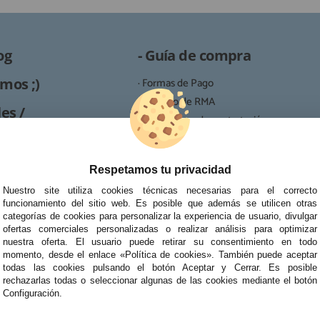
og
- Guía de compra
mos ;)
· Formas de Pago
· Proceso de RMA
es /
· Condiciones de contratación
· Política de devoluciones
Reparación
· Resolución de Litigios en Línea
Respetamos tu privacidad
ipo de reparaciones de
tablets, portátiles y
Nuestro site utiliza cookies técnicas necesarias para el correcto
funcionamiento del sitio web. Es posible que además se utilicen otras
categorías de cookies para personalizar la experiencia de usuario, divulgar
ofertas comerciales personalizadas o realizar análisis para optimizar
nuestra oferta. El usuario puede retirar su consentimiento en todo
momento, desde el enlace «Política de cookies». También puede aceptar
todas las cookies pulsando el botón Aceptar y Cerrar. Es posible
rechazarlas todas o seleccionar algunas de las cookies mediante el botón
Configuración.