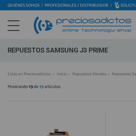
QUIÉNES SOMOS
PROFESIONALES / DISTRIBUIDOR
SOLICI
REPUESTOS MÓVILES
Bienvenid@ otra vez
REPUESTOS TABLET
YA SOY CLIENTE
REPUESTOS RELOJES INTELIGENTES
REPUESTOS VIDEOCONSOLAS
REPUESTOS SAMSUNG J3 PRIME
REPUESTOS MACBOOK
REPUESTOS OTROS DISPOSITIVOS
Recordarme
¿Olvidó su contraseña?
Recordar aquí
Estás en Preciosadictos
>
Inicio
>
Repuestos Móviles
>
Repuestos S
REPUESTOS PORTÁTILES
Mostrando
13
de
13
artículos
HERRAMIENTAS REPARACIÓN
IC CHIP / FPC
PLACAS BASE
MÓVILES REACONDICIONADOS