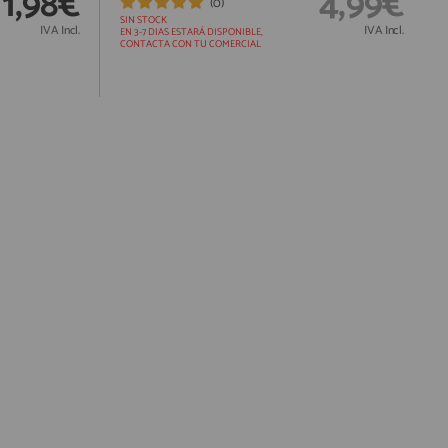
1,98€
4,99€
(0)
SIN STOCK
IVA Incl.
IVA Incl.
EN 3-7 DIAS ESTARÁ DISPONIBLE,
CONTACTA CON TU COMERCIAL