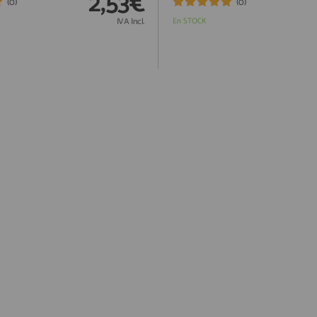
2,53€
(0)
(0)
IVA Incl.
En STOCK