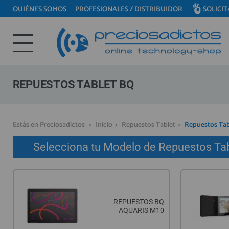
QUIÉNES SOMOS
PROFESIONALES / DISTRIBUIDOR
SOLICI
REPUESTOS MÓVILES
Bienvenid@ otra vez
REPUESTOS TABLET
YA SOY CLIENTE
REPUESTOS RELOJES INTELIGENTES
REPUESTOS VIDEOCONSOLAS
REPUESTOS TABLET BQ
REPUESTOS MACBOOK
REPUESTOS OTROS DISPOSITIVOS
Recordarme
¿Olvidó su contraseña?
Recordar aquí
Estás en Preciosadictos
>
Inicio
>
Repuestos Tablet
>
Repuestos Tab
REPUESTOS PORTÁTILES
Selecciona tu Modelo de Repuestos Tab
HERRAMIENTAS REPARACIÓN
IC CHIP / FPC
PLACAS BASE
REPUESTOS BQ
MÓVILES REACONDICIONADOS
AQUARIS M10