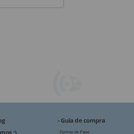
og
- Guía de compra
mos ;)
· Formas de Pago