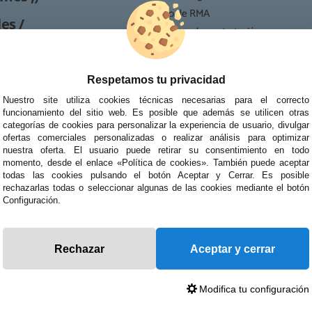
· Proceso de RMA
es /
· Condiciones de contratación
· Política de devoluciones
Reparación
· Resolución de Litigios en Línea
Respetamos tu privacidad
ipo de reparaciones de
tablets, portátiles y
Nuestro site utiliza cookies técnicas necesarias para el correcto
funcionamiento del sitio web. Es posible que además se utilicen otras
categorías de cookies para personalizar la experiencia de usuario, divulgar
ofertas comerciales personalizadas o realizar análisis para optimizar
nuestra oferta. El usuario puede retirar su consentimiento en todo
momento, desde el enlace «Política de cookies». También puede aceptar
todas las cookies pulsando el botón Aceptar y Cerrar. Es posible
rechazarlas todas o seleccionar algunas de las cookies mediante el botón
Configuración.
Rechazar
Aceptar y cerrar
Modifica tu configuración