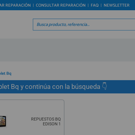
TAR REPARACIÓN
CONSULTAR REPARACIÓN
FAQ
NEWSLETTER
Regístrate en un momento
Acc
¿ERES NUEVO?
Á
Creando una cuenta en preciosadictos.com podrás
Re
realizar tus pedidos cómodamente, consultar el
Pro
estado de tus pedidos y operaciones realizadas
Ún
con anterioridad. Si tienes cualquier duda durante
el proceso de registro puede contactarnos al 912
reg
477 744, estaremos encantados de atenderte.
let Bq
let Bq y continúa con la búsqueda 👇
REGISTRO CLIENTE
REPUESTOS BQ
EDISON 1