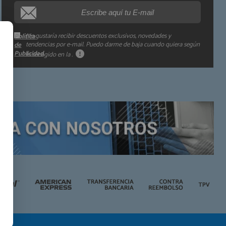
Información adicional:
Me gustaría recibir descuentos exclusivos, novedades y
Política
tendencias por e-mail. Puedo darme de baja cuando quiera según
de
Publicidad
lo recogido en la
.