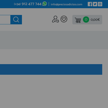
912 477 744
(+34)
info@preciosadictos.com
0
ede al
0,00€
REA DE PROFESIONALES
gístrate y aprovecha los descuentos y ventajas de ser
fesional del sector.
ete ya a los cientos de Profesionales que ya están
istrados.
REGISTRO PROFESIONAL