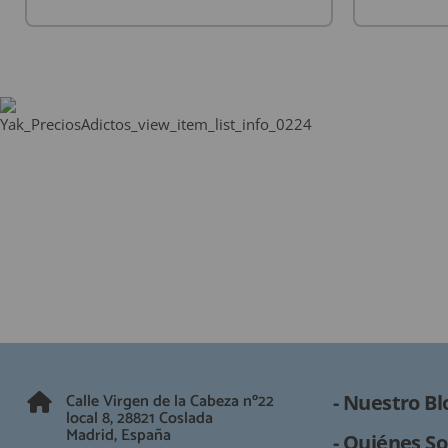
ACCESORIOS
FUNDAS
CRISTAL TEMPLADO
HIDROGEL APOKIN
OUTLET
PROFESIONALES / DISTRIBUIDOR
SOLICITAR REPARACIÓN
CONSULTAR REPARACIÓN
TOP VENTAS REPUESTOS
NOVEDADES
NUESTRO BLOG
Calle Virgen de la Cabeza nº22
- Nuestro Bl
local 8, 28821 Coslada
Madrid, España
- Quiénes So