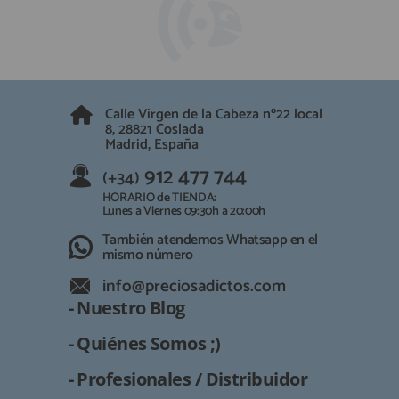
QUIÉNES SOMOS
REGISTRO PROFESIONAL
GUÍA DE COMPRA
912 477 744
(+34)
Calle Virgen de la Cabeza nº22 local
8, 28821 Coslada
HORARIO de TIENDA:
Madrid, España
Lunes a Viernes 09:30h a 20:00h
912 477 744
(+34)
También atendemos Whatsapp
HORARIO de TIENDA:
info@preciosadictos.com
Lunes a Viernes 09:30h a 20:00h
También atendemos Whatsapp en el
mismo número
info@preciosadictos.com
- Nuestro Blog
- Quiénes Somos ;)
- Profesionales / Distribuidor