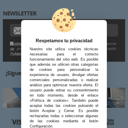
NEWSLETTER
Procedencia de los datos:
Información adicional:
Respetamos tu privacidad
Me gustaría recibir descuentos exclusivos, novedades y tendencias
Política
por e-mail. Puedo darme de baja cuando quiera según lo recogido
de
Nuestro site utiliza cookies técnicas
Publicidad
en la
.
necesarias para el correcto
funcionamiento del sitio web. Es posible
que además se utilicen otras categorías
de cookies para personalizar la
¡Síguenos!
experiencia de usuario, divulgar ofertas
comerciales personalizadas o realizar
análisis para optimizar nuestra oferta. El
usuario puede retirar su consentimiento
en todo momento, desde el enlace
«Política de cookies». También puede
aceptar todas las cookies pulsando el
botón Aceptar y Cerrar. Es posible
rechazarlas todas o seleccionar algunas
de las cookies mediante el botón
Configuración.