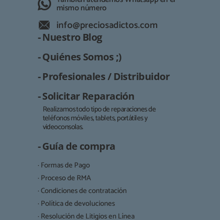
mismo número
info@preciosadictos.com
- Nuestro Blog
- Quiénes Somos ;)
- Profesionales / Distribuidor
- Solicitar Reparación
Realizamos todo tipo de reparaciones de
teléfonos móviles, tablets, portátiles y
Responsable:
videoconsolas.
Finalidad:
- Guía de compra
Legitimación:
· Formas de Pago
Destinatarios:
· Proceso de RMA
· Condiciones de contratación
· Política de devoluciones
Derechos:
· Resolución de Litigios en Línea