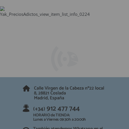
QUIÉNES SOMOS
REGISTRO PROFESIONAL
GUÍA DE COMPRA
912 477 744
(+34)
HORARIO de TIENDA:
Lunes a Viernes 09:30h a 20:00h
También atendemos Whatsapp
info@preciosadictos.com
Calle Virgen de la Cabeza nº22 local
8, 28821 Coslada
Madrid, España
912 477 744
(+34)
HORARIO de TIENDA:
Lunes a Viernes 09:30h a 20:00h
También atendemos Whatsapp en el