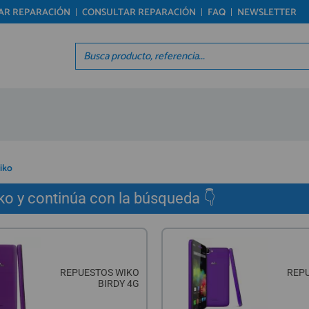
TAR REPARACIÓN
CONSULTAR REPARACIÓN
FAQ
NEWSLETTER
Regístrate en un momento
Acc
¿ERES NUEVO?
Á
Creando una cuenta en preciosadictos.com podrás
Re
realizar tus pedidos cómodamente, consultar el
Pro
estado de tus pedidos y operaciones realizadas
Ún
con anterioridad. Si tienes cualquier duda durante
el proceso de registro puede contactarnos al 912
reg
477 744, estaremos encantados de atenderte.
iko
o y continúa con la búsqueda 👇
REGISTRO CLIENTE
REPUESTOS WIKO
REP
BIRDY 4G