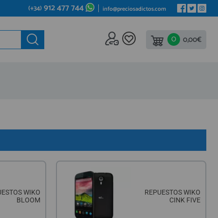
912 477 744
(+34)
info@preciosadictos.com
0
ede al
0,00€
REA DE PROFESIONALES
gístrate y aprovecha los descuentos y ventajas de ser
fesional del sector.
ete ya a los cientos de Profesionales que ya están
istrados.
REGISTRO PROFESIONAL
UESTOS WIKO
REPUESTOS WIKO
BLOOM
CINK FIVE