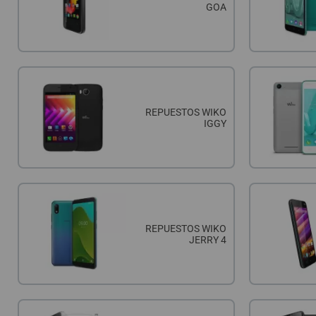
QUIÉNES SOMOS
GOA
GUÍA DE COMPRA
912 477 744
(+34)
HORARIO de TIENDA:
REPUESTOS WIKO
Lunes a Viernes 09:30h a 20:00h
IGGY
También atendemos Whatsapp
info@preciosadictos.com
REPUESTOS WIKO
JERRY 4