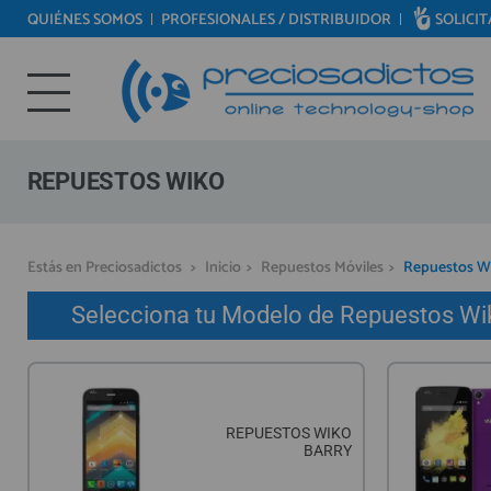
QUIÉNES SOMOS
PROFESIONALES / DISTRIBUIDOR
SOLICI
REPUESTOS MÓVILES
Bienvenid@ otra vez
REPUESTOS TABLET
YA SOY CLIENTE
REPUESTOS RELOJES INTELIGENTES
REPUESTOS VIDEOCONSOLAS
REPUESTOS WIKO
REPUESTOS MACBOOK
REPUESTOS OTROS DISPOSITIVOS
Recordarme
¿Olvidó su contraseña?
Recordar aquí
Estás en Preciosadictos
>
Inicio
>
Repuestos Móviles
>
Repuestos W
REPUESTOS PORTÁTILES
Selecciona tu Modelo de Repuestos Wik
HERRAMIENTAS REPARACIÓN
IC CHIP / FPC
PLACAS BASE
REPUESTOS WIKO
MÓVILES REACONDICIONADOS
BARRY