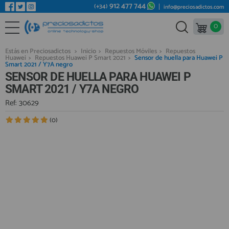
912 477 744
(+34)
info@preciosadictos.com
0
REPUESTOS MÓVILES
Bienvenid@ otra vez
YA SOY CLIENTE
REPUESTOS TABLET
Estás en Preciosadictos
>
Inicio
>
Repuestos Móviles
>
Repuestos
Huawei
>
Repuestos Huawei P Smart 2021
>
Sensor de huella para Huawei P
REPUESTOS RELOJES INTELIGENTES
Smart 2021 / Y7A negro
SENSOR DE HUELLA PARA HUAWEI P
REPUESTOS VIDEOCONSOLAS
SMART 2021 / Y7A NEGRO
REPUESTOS MACBOOK
Ref: 30629
Recordarme
¿Olvidó su contraseña?
Recordar aquí
REPUESTOS OTROS DISPOSITIVOS
(0)
REPUESTOS PORTÁTILES
HERRAMIENTAS REPARACIÓN
IC CHIP / FPC
PLACAS BASE
Regístrate en un momento
¿ERES NUEVO?
MÓVILES REACONDICIONADOS