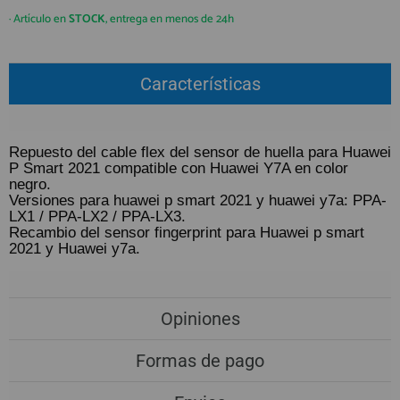
QUIÉNES SOMOS
REGISTRO PROFESIONAL
· Artículo en
STOCK
, entrega en menos de 24h
GUÍA DE COMPRA
Características
912 477 744
(+34)
HORARIO de TIENDA:
Lunes a Viernes 09:30h a 20:00h
Repuesto del cable flex del sensor de huella para Huawei
P Smart 2021 compatible con Huawei Y7A en color
También atendemos Whatsapp
negro.
Versiones para huawei p smart 2021 y huawei y7a: PPA-
info@preciosadictos.com
LX1 / PPA-LX2 / PPA-LX3.
Recambio del sensor fingerprint para Huawei p smart
2021 y Huawei y7a.
Opiniones
Formas de pago