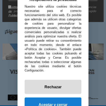
Me gustaría recibir descuentos exclusivos, novedades y tendencias
Nuestro site utiliza cookies técnicas
Política
por e-mail. Puedo darme de baja cuando quiera según lo recogido
de
necesarias para el correcto
Publicidad
funcionamiento del sitio web. Es posible
en la
.
que además se utilicen otras categorías
de cookies para personalizar la
experiencia de usuario, divulgar ofertas
¡Síguenos!
comerciales personalizadas o realizar
análisis para optimizar nuestra oferta. El
usuario puede retirar su consentimiento
en todo momento, desde el enlace
«Política de cookies». También puede
aceptar todas las cookies pulsando el
botón Aceptar y Cerrar. Es posible
rechazarlas todas o seleccionar algunas
de las cookies mediante el botón
Configuración.
Rechazar
Aceptar y cerrar