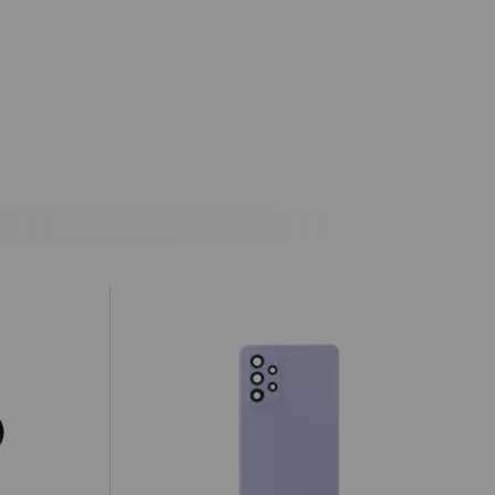
antes de las 19.50h (solo Península).
) hasta un 2% máximo a la hora de realizar el pedido, debido a los
cepte o recoja el paquete, tendrá que hacernos llegar a nuestra
ealizar la denuncia por incumplimiento de las condiciones en la
ursada y confirmada por internet debe ser aceptada después