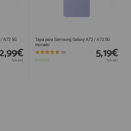
 / A72 5G
Tapa para Samsung Galaxy A72 / A72 5G
morado
2,99€
5,19€
(0)
IVA Incl.
En STOCK
IVA Incl.
Responsable:
Finalidad: