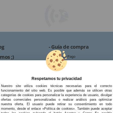
og
- Guía de compra
mos ;)
· Formas de Pago
· Proceso de RMA
es /
· Condiciones de contratación
· Política de devoluciones
Respetamos tu privacidad
Reparación
· Resolución de Litigios en Línea
Nuestro site utiliza cookies técnicas necesarias para el correcto
ipo de reparaciones de
funcionamiento del sitio web. Es posible que además se utilicen otras
tablets, portátiles y
categorías de cookies para personalizar la experiencia de usuario, divulgar
ofertas comerciales personalizadas o realizar análisis para optimizar
nuestra oferta. El usuario puede retirar su consentimiento en todo
momento, desde el enlace «Política de cookies». También puede aceptar