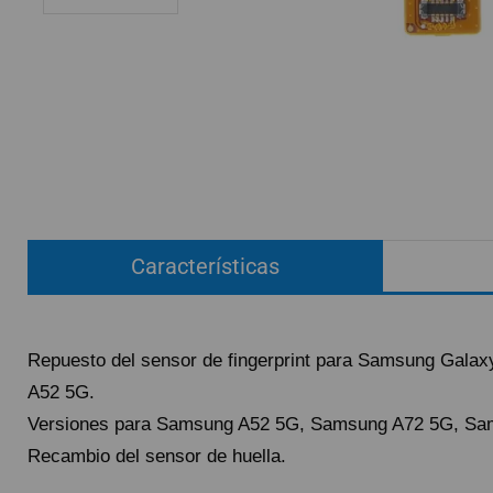
ACCESORIOS
FUNDAS
CRISTAL TEMPLADO
HIDROGEL APOKIN
OUTLET
PROFESIONALES / DISTRIBUIDOR
Características
SOLICITAR REPARACIÓN
CONSULTAR REPARACIÓN
TOP VENTAS REPUESTOS
Repuesto del sensor de fingerprint para Samsung Ga
NOVEDADES
A52 5G.
NUESTRO BLOG
Versiones para Samsung A52 5G, Samsung A72 5G, S
Recambio del sensor de huella.