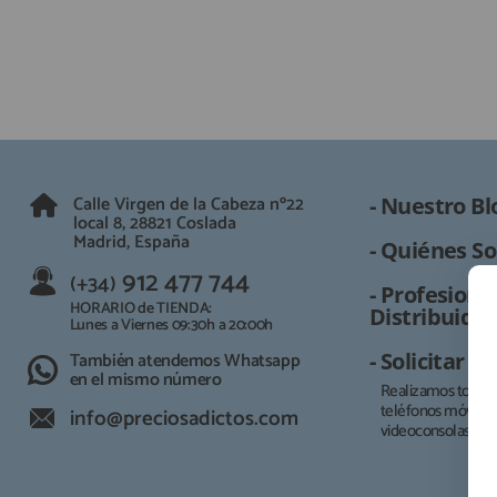
Calle Virgen de la Cabeza nº22
- Nuestro Bl
local 8, 28821 Coslada
Madrid, España
- Quiénes So
912 477 744
(+34)
- Profesional
HORARIO de TIENDA:
Distribuidor
Lunes a Viernes 09:30h a 20:00h
También atendemos Whatsapp
- Solicitar 
en el mismo número
Realizamos todo t
teléfonos móviles, 
info@preciosadictos.com
videoconsolas.