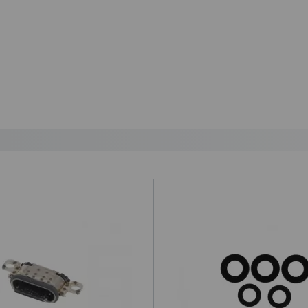
ando lo reciba.
ío urgente por NACEX.
astos de envío 5,25€ (IVA no incluido).
lazo de entrega al día siguiente laborable para los pedidos realizados 
ional a la hora de realizar el pedido desde 1€ (impuestos no incluídos
ratuito a partir de 99,95€ (IVA no incluido).
 por la agencia de transportes.
que el cliente haya optado por esta opción, y por alguna razón no a
 envío y retorno, que será de 12€. De no ser así, procederemos a r
ey Ministerial de Comercio Electrónico 34/2002 “
cualquier compra c
idada”.