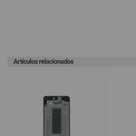
QUIÉNES SOMOS
GUÍA DE COMPRA
Pague el pedido cu
Env
G
P
Lleva un gasto adic
912 477 744
(+34)
G
costes ocasionados
HORARIO de TIENDA:
Lunes a Viernes 09:30h a 20:00h
También atendemos Whatsapp
Artículos relacionados
En el supuesto de 
cuenta el gasto de
info@preciosadictos.com
compra, según la L
de haber sido env