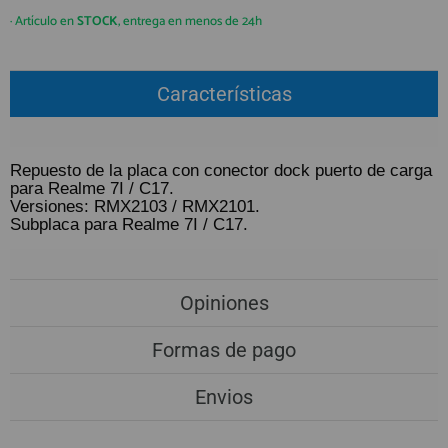
QUIÉNES SOMOS
REGISTRO PROFESIONAL
· Artículo en
STOCK
, entrega en menos de 24h
GUÍA DE COMPRA
Características
912 477 744
(+34)
HORARIO de TIENDA:
Lunes a Viernes 09:30h a 20:00h
Repuesto de la placa con conector dock puerto de carga
para Realme 7I / C17.
También atendemos Whatsapp
Versiones: RMX2103 / RMX2101.
Subplaca para Realme 7I / C17.
info@preciosadictos.com
Opiniones
Formas de pago
Envios