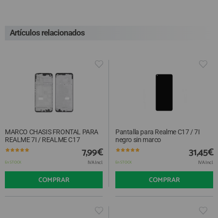
Artículos relacionados
MARCO CHASIS FRONTAL PARA
Pantalla para Realme C17 / 7I
REALME 7I / REALME C17
negro sin marco
7,99€
31,45€
IVA Incl.
IVA Incl.
En STOCK
En STOCK
COMPRAR
COMPRAR