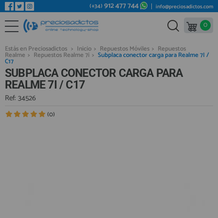
912 477 744
(+34)
info@preciosadictos.com
0
REPUESTOS MÓVILES
Bienvenid@ otra vez
YA SOY CLIENTE
REPUESTOS TABLET
Estás en Preciosadictos
>
Inicio
>
Repuestos Móviles
>
Repuestos
Realme
>
Repuestos Realme 7i
>
Subplaca conector carga para Realme 7I /
REPUESTOS RELOJES INTELIGENTES
C17
SUBPLACA CONECTOR CARGA PARA
REPUESTOS VIDEOCONSOLAS
REALME 7I / C17
REPUESTOS MACBOOK
Ref: 34526
Recordarme
¿Olvidó su contraseña?
Recordar aquí
REPUESTOS OTROS DISPOSITIVOS
(0)
REPUESTOS PORTÁTILES
HERRAMIENTAS REPARACIÓN
IC CHIP / FPC
PLACAS BASE
Regístrate en un momento
¿ERES NUEVO?
MÓVILES REACONDICIONADOS