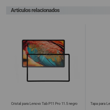
Artículos relacionados
En el supuesto de 
cuenta el gasto de
compra, según la L
de haber sido env
Cristal para Lenovo Tab P11 Pro 11.5 negro
Tapa para Le