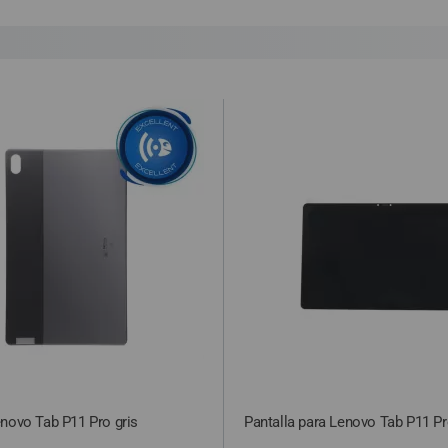
que el cliente haya optado por esta opción, y por alguna razón no a
 envío y retorno, que será de 12€. De no ser así, procederemos a r
ey Ministerial de Comercio Electrónico 34/2002 “
cualquier compra c
idada”.
novo Tab P11 Pro gris
Pantalla para Lenovo Tab P11 P