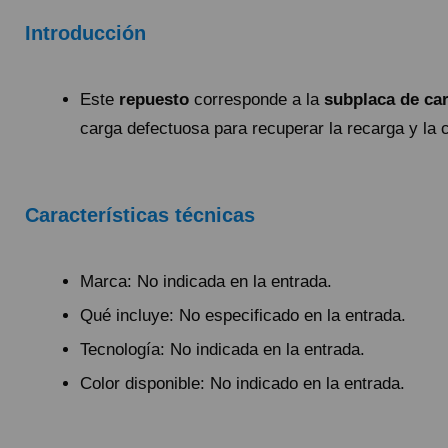
QUIÉNES SOMOS
GUÍA DE COMPRA
Introducción
Este
repuesto
corresponde a la
subplaca de ca
912 477 744
(+34)
carga defectuosa para recuperar la recarga y la c
HORARIO de TIENDA:
Lunes a Viernes 09:30h a 20:00h
También atendemos Whatsapp
Características técnicas
info@preciosadictos.com
Marca: No indicada en la entrada.
Qué incluye: No especificado en la entrada.
Tecnología: No indicada en la entrada.
Color disponible: No indicado en la entrada.