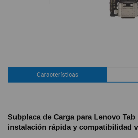
ACCESORIOS
FUNDAS
CRISTAL TEMPLADO
HIDROGEL APOKIN
OUTLET
PROFESIONALES / DISTRIBUIDOR
Características
SOLICITAR REPARACIÓN
CONSULTAR REPARACIÓN
TOP VENTAS REPUESTOS
NOVEDADES
Subplaca de Carga para Lenovo Tab P
NUESTRO BLOG
instalación rápida y compatibilidad v