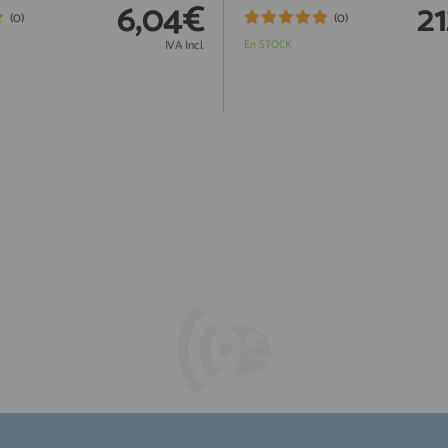
6,04€
2
(0)
(0)
IVA Incl.
En STOCK