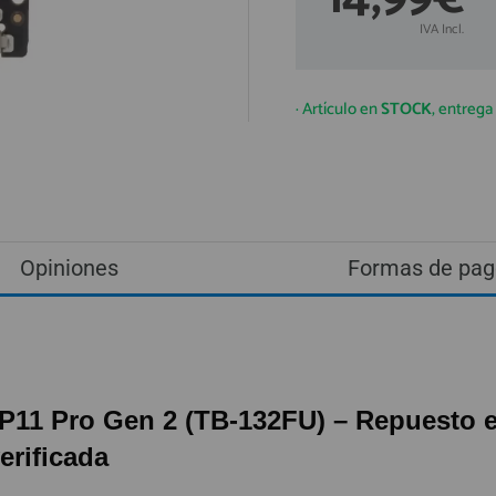
IVA Incl.
· Artículo en
STOCK
, entreg
Opiniones
Formas de pag
11 Pro Gen 2 (TB-132FU) – Repuesto es
erificada