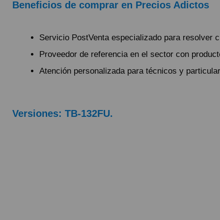
Beneficios de comprar en Precios Adictos
Servicio PostVenta especializado para resolver c
Proveedor de referencia en el sector con produc
Atención personalizada para técnicos y particula
Versiones: TB-132FU.
Pague el pedido cu
Env
G
P
Lleva un gasto adic
G
costes ocasionados