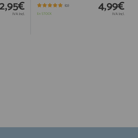
12,95€
4,99€
(0)
IVA Incl.
En STOCK
IVA Incl.
Responsable:
Finalidad:
Legitimación:
Destinatarios:
Derechos: