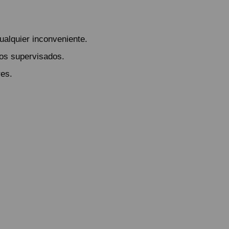
ualquier inconveniente.
tos supervisados.
res.
ando lo reciba.
ío urgente por NACEX.
astos de envío 5,25€ (IVA no incluido).
lazo de entrega al día siguiente laborable para los pedidos realizados 
ional a la hora de realizar el pedido desde 1€ (impuestos no incluídos
ratuito a partir de 99,95€ (IVA no incluido).
 por la agencia de transportes.