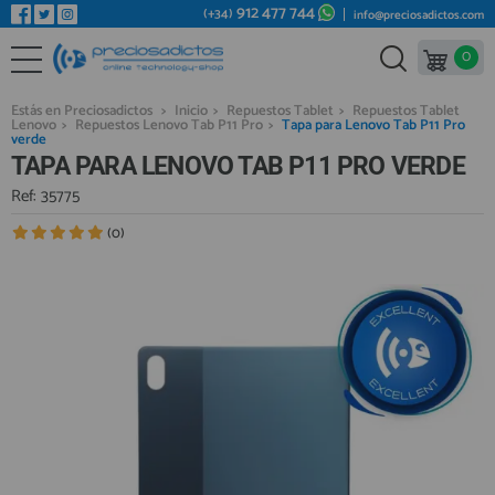
912 477 744
(+34)
info@preciosadictos.com
0
REPUESTOS MÓVILES
Bienvenid@ otra vez
YA SOY CLIENTE
REPUESTOS TABLET
Estás en Preciosadictos
>
Inicio
>
Repuestos Tablet
>
Repuestos Tablet
Lenovo
>
Repuestos Lenovo Tab P11 Pro
>
Tapa para Lenovo Tab P11 Pro
REPUESTOS RELOJES INTELIGENTES
verde
TAPA PARA LENOVO TAB P11 PRO VERDE
REPUESTOS VIDEOCONSOLAS
Ref: 35775
REPUESTOS MACBOOK
(0)
Recordarme
¿Olvidó su contraseña?
Recordar aquí
REPUESTOS OTROS DISPOSITIVOS
REPUESTOS PORTÁTILES
HERRAMIENTAS REPARACIÓN
IC CHIP / FPC
PLACAS BASE
Regístrate en un momento
¿ERES NUEVO?
MÓVILES REACONDICIONADOS