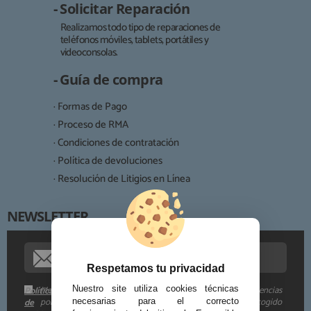
- Solicitar Reparación
Realizamos todo tipo de reparaciones de
teléfonos móviles, tablets, portátiles y
Responsable:
videoconsolas.
Finalidad:
- Guía de compra
Legitimación:
· Formas de Pago
Destinatarios:
· Proceso de RMA
· Condiciones de contratación
· Política de devoluciones
Derechos:
· Resolución de Litigios en Línea
NEWSLETTER
Procedencia de los datos:
Información adicional:
Respetamos tu privacidad
Me gustaría recibir descuentos exclusivos, novedades y tendencias
Nuestro site utiliza cookies técnicas
Política
por e-mail. Puedo darme de baja cuando quiera según lo recogido
de
necesarias para el correcto