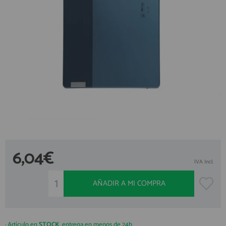
ACCESORIOS
Creando una cuenta en preciosadictos.com podrás realizar tus
pedidos cómodamente, consultar el estado de tus pedidos y
FUNDAS
operaciones realizadas con anterioridad. Si tienes cualquier duda
durante el proceso de registro puede contactarnos al 912 477 744,
CRISTAL TEMPLADO
estaremos encantados de atenderte.
HIDROGEL APOKIN
REGISTRO CLIENTE
OUTLET
PROFESIONALES / DISTRIBUIDOR
SOLICITAR REPARACIÓN
Accede al
CONSULTAR REPARACIÓN
6,04€
ÁREA DE PROFESIONALES
TOP VENTAS REPUESTOS
IVA Incl.
NOVEDADES
Regístrate y aprovecha los descuentos y ventajas de ser Profesional
AÑADIR A MI COMPRA
del sector.
NUESTRO BLOG
Únete ya a los cientos de Profesionales que ya están registrados.
· Artículo en
STOCK
, entrega en menos de 24h