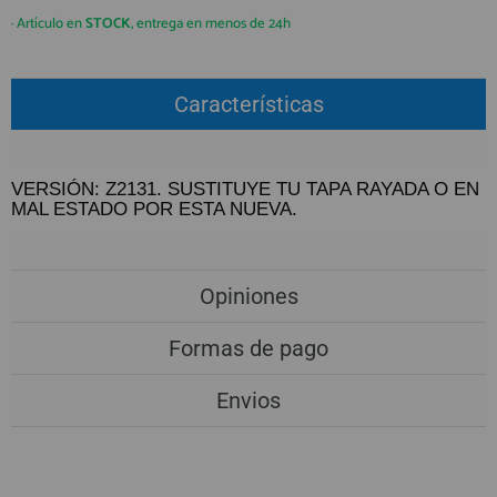
QUIÉNES SOMOS
REGISTRO PROFESIONAL
· Artículo en
STOCK
, entrega en menos de 24h
GUÍA DE COMPRA
Características
912 477 744
(+34)
HORARIO de TIENDA:
Lunes a Viernes 09:30h a 20:00h
VERSIÓN: Z2131. SUSTITUYE TU TAPA RAYADA O EN
MAL ESTADO POR ESTA NUEVA.
También atendemos Whatsapp
info@preciosadictos.com
Opiniones
Formas de pago
Envios