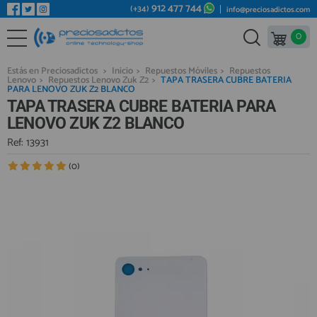
912 477 744
(+34)
info@preciosadictos.com
0
REPUESTOS MÓVILES
Bienvenid@ otra vez
YA SOY CLIENTE
REPUESTOS TABLET
Estás en Preciosadictos
>
Inicio
>
Repuestos Móviles
>
Repuestos
Lenovo
>
Repuestos Lenovo Zuk Z2
>
TAPA TRASERA CUBRE BATERIA
REPUESTOS RELOJES INTELIGENTES
PARA LENOVO ZUK Z2 BLANCO
TAPA TRASERA CUBRE BATERIA PARA
REPUESTOS VIDEOCONSOLAS
LENOVO ZUK Z2 BLANCO
REPUESTOS MACBOOK
Ref: 13931
Recordarme
¿Olvidó su contraseña?
Recordar aquí
REPUESTOS OTROS DISPOSITIVOS
(0)
REPUESTOS PORTÁTILES
HERRAMIENTAS REPARACIÓN
IC CHIP / FPC
PLACAS BASE
Regístrate en un momento
¿ERES NUEVO?
MÓVILES REACONDICIONADOS