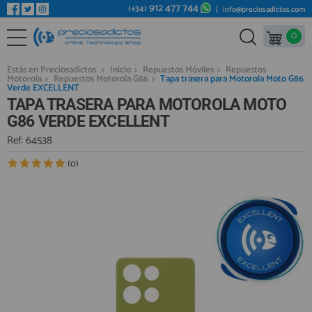
912 477 744
(+34)
info@preciosadictos.com
0
REPUESTOS MÓVILES
Bienvenid@ otra vez
YA SOY CLIENTE
REPUESTOS TABLET
Estás en Preciosadictos
>
Inicio
>
Repuestos Móviles
>
Repuestos
Motorola
>
Repuestos Motorola G86
>
Tapa trasera para Motorola Moto G86
REPUESTOS RELOJES INTELIGENTES
Verde EXCELLENT
TAPA TRASERA PARA MOTOROLA MOTO
REPUESTOS VIDEOCONSOLAS
G86 VERDE EXCELLENT
REPUESTOS MACBOOK
Ref: 64538
Recordarme
¿Olvidó su contraseña?
Recordar aquí
REPUESTOS OTROS DISPOSITIVOS
(0)
REPUESTOS PORTÁTILES
HERRAMIENTAS REPARACIÓN
IC CHIP / FPC
PLACAS BASE
Regístrate en un momento
¿ERES NUEVO?
MÓVILES REACONDICIONADOS