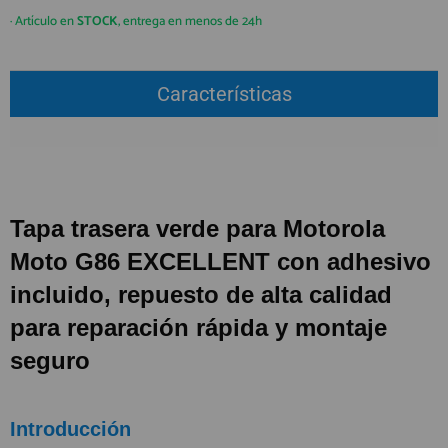
QUIÉNES SOMOS
REGISTRO PROFESIONAL
· Artículo en
STOCK
, entrega en menos de 24h
GUÍA DE COMPRA
Características
912 477 744
(+34)
HORARIO de TIENDA:
Lunes a Viernes 09:30h a 20:00h
También atendemos Whatsapp
Tapa trasera verde para
Motorola
info@preciosadictos.com
Moto G86
EXCELLENT con adhesivo
incluido, repuesto de alta calidad
para reparación rápida y montaje
seguro
Introducción