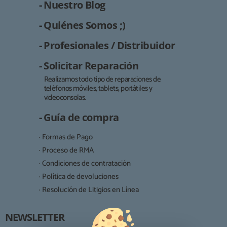
- Nuestro Blog
- Quiénes Somos ;)
- Profesionales / Distribuidor
- Solicitar Reparación
Realizamos todo tipo de reparaciones de
teléfonos móviles, tablets, portátiles y
Responsable:
videoconsolas.
Finalidad:
- Guía de compra
Legitimación:
· Formas de Pago
Destinatarios:
· Proceso de RMA
· Condiciones de contratación
· Política de devoluciones
Derechos:
· Resolución de Litigios en Línea
NEWSLETTER
Procedencia de los datos: