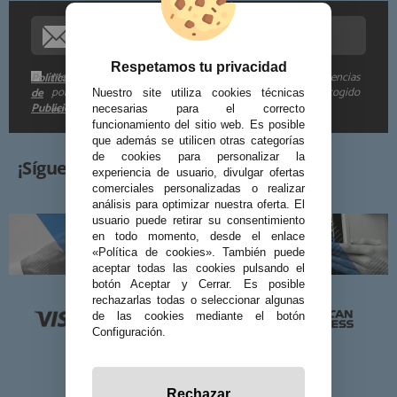
Información adicional:
Respetamos tu privacidad
Me gustaría recibir descuentos exclusivos, novedades y tendencias
Política
por e-mail. Puedo darme de baja cuando quiera según lo recogido
de
Nuestro site utiliza cookies técnicas
Publicidad
en la
.
necesarias para el correcto
funcionamiento del sitio web. Es posible
que además se utilicen otras categorías
de cookies para personalizar la
¡Síguenos!
experiencia de usuario, divulgar ofertas
comerciales personalizadas o realizar
análisis para optimizar nuestra oferta. El
usuario puede retirar su consentimiento
en todo momento, desde el enlace
«Política de cookies». También puede
aceptar todas las cookies pulsando el
botón Aceptar y Cerrar. Es posible
rechazarlas todas o seleccionar algunas
de las cookies mediante el botón
Configuración.
Rechazar