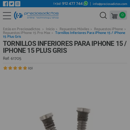
912 477 744
(+34)
info@preciosadictos.com
0
REPUESTOS MÓVILES
Bienvenid@ otra vez
YA SOY CLIENTE
REPUESTOS TABLET
Estás en Preciosadictos
>
Inicio
>
Repuestos Móviles
>
Repuestos iPhone
>
Repuestos iPhone 15 Pro Max
>
Tornillos Inferiores Para iPhone 15 / iPhone
REPUESTOS RELOJES INTELIGENTES
15 Plus Gris
TORNILLOS INFERIORES PARA IPHONE 15 /
REPUESTOS VIDEOCONSOLAS
IPHONE 15 PLUS GRIS
REPUESTOS MACBOOK
Ref: 61705
Recordarme
¿Olvidó su contraseña?
Recordar aquí
REPUESTOS OTROS DISPOSITIVOS
(0)
REPUESTOS PORTÁTILES
HERRAMIENTAS REPARACIÓN
IC CHIP / FPC
PLACAS BASE
Regístrate en un momento
¿ERES NUEVO?
MÓVILES REACONDICIONADOS