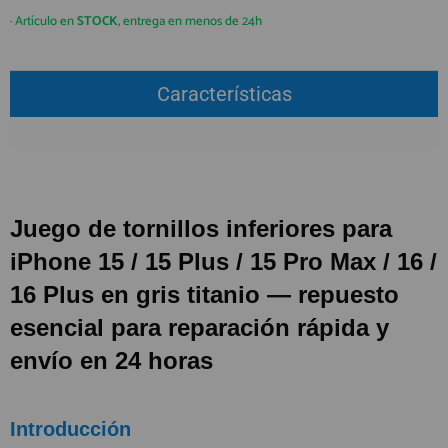
QUIÉNES SOMOS
REGISTRO PROFESIONAL
· Artículo en
STOCK
, entrega en menos de 24h
GUÍA DE COMPRA
Características
912 477 744
(+34)
HORARIO de TIENDA:
Lunes a Viernes 09:30h a 20:00h
También atendemos Whatsapp
Juego de tornillos inferiores para
info@preciosadictos.com
iPhone 15 / 15 Plus / 15 Pro Max / 16 /
16 Plus en gris titanio — repuesto
esencial para reparación rápida y
envío en 24 horas
Introducción