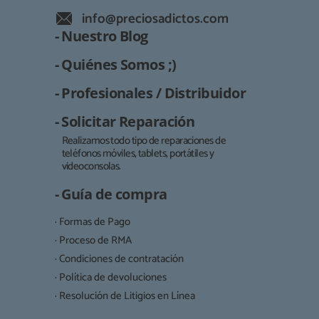
QUIÉNES SOMOS
REGISTRO PROFESIONAL
info@preciosadictos.com
GUÍA DE COMPRA
- Nuestro Blog
- Quiénes Somos ;)
912 477 744
(+34)
- Profesionales / Distribuidor
HORARIO de TIENDA:
Lunes a Viernes 09:30h a 20:00h
- Solicitar Reparación
Realizamos todo tipo de reparaciones de
También atendemos Whatsapp
teléfonos móviles, tablets, portátiles y
Responsable:
videoconsolas.
info@preciosadictos.com
Finalidad:
- Guía de compra
Legitimación:
· Formas de Pago
Destinatarios:
· Proceso de RMA
· Condiciones de contratación
· Política de devoluciones
Derechos:
· Resolución de Litigios en Línea