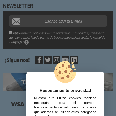
NEWSLETTER
Procedencia de los datos:
Información adicional:
Me gustaría recibir descuentos exclusivos, novedades y tendencias
Política
por e-mail. Puedo darme de baja cuando quiera según lo recogido
de
Publicidad
en la
.
¡Síguenos!
Respetamos tu privacidad
Nuestro site utiliza cookies técnicas
necesarias para el correcto
funcionamiento del sitio web. Es posible
que además se utilicen otras categorías