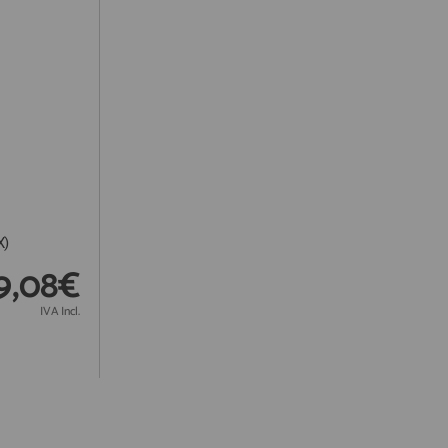
X)
9,08€
IVA Incl.