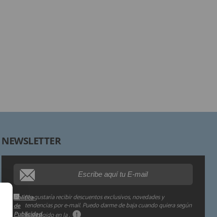
Responsable:
Finalidad:
Legitimación:
Destinatarios:
Derechos:
NEWSLETTER
Procedencia de los datos:
Información adicional:
Me gustaría recibir descuentos exclusivos, novedades y
Política
tendencias por e-mail. Puedo darme de baja cuando quiera según
de
Publicidad
lo recogido en la
.