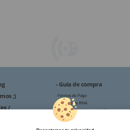
og
- Guía de compra
mos ;)
· Formas de Pago
· Proceso de RMA
es /
· Condiciones de contratación
· Política de devoluciones
Reparación
· Resolución de Litigios en Línea