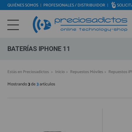
QUIÉNES SOMOS
PROFESIONALES / DISTRIBUIDOR
SOLICI
REPUESTOS MÓVILES
Bienvenid@ otra vez
REPUESTOS TABLET
YA SOY CLIENTE
REPUESTOS RELOJES INTELIGENTES
REPUESTOS VIDEOCONSOLAS
BATERÍAS IPHONE 11
REPUESTOS MACBOOK
REPUESTOS OTROS DISPOSITIVOS
Recordarme
¿Olvidó su contraseña?
Recordar aquí
Estás en Preciosadictos
>
Inicio
>
Repuestos Móviles
>
Repuestos i
REPUESTOS PORTÁTILES
Mostrando
3
de
3
artículos
HERRAMIENTAS REPARACIÓN
IC CHIP / FPC
PLACAS BASE
MÓVILES REACONDICIONADOS