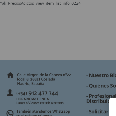
QUIÉNES SOMOS
GUÍA DE COMPRA
912 477 744
(+34)
HORARIO de TIENDA:
Lunes a Viernes 09:30h a 20:00h
También atendemos Whatsapp
info@preciosadictos.com
Calle Virgen de la Cabeza nº22
- Nuestro Bl
local 8, 28821 Coslada
Madrid, España
- Quiénes So
912 477 744
(+34)
- Profesional
HORARIO de TIENDA:
Distribuidor
Lunes a Viernes 09:30h a 20:00h
También atendemos Whatsapp
- Solicitar 
en el mismo número