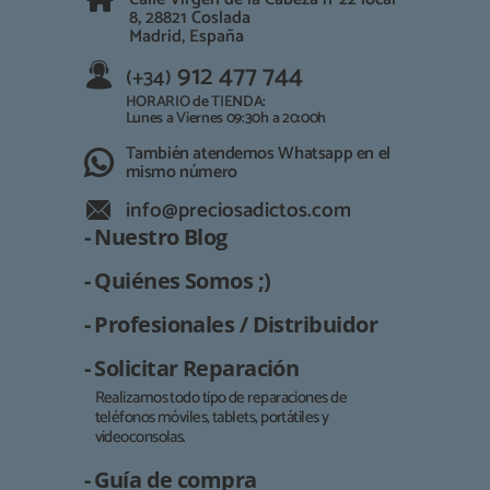
8, 28821 Coslada
Madrid, España
912 477 744
(+34)
HORARIO de TIENDA:
Lunes a Viernes 09:30h a 20:00h
También atendemos Whatsapp en el
mismo número
info@preciosadictos.com
- Nuestro Blog
- Quiénes Somos ;)
- Profesionales / Distribuidor
- Solicitar Reparación
Realizamos todo tipo de reparaciones de
teléfonos móviles, tablets, portátiles y
Responsable:
videoconsolas.
Finalidad:
- Guía de compra