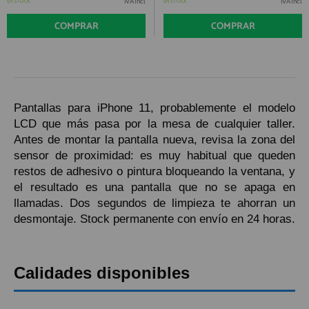
QUIÉNES SOMOS
IVA Incl.
IVA Incl.
En STOCK
En STOCK
REGISTRO PROFESIONAL
GUÍA DE COMPRA
COMPRAR
COMPRAR
912 477 744
(+34)
HORARIO de TIENDA:
Pantallas para iPhone 11, probablemente el modelo
Lunes a Viernes 09:30h a 20:00h
LCD que más pasa por la mesa de cualquier taller.
También atendemos Whatsapp
Antes de montar la pantalla nueva, revisa la zona del
sensor de proximidad: es muy habitual que queden
info@preciosadictos.com
restos de adhesivo o pintura bloqueando la ventana, y
el resultado es una pantalla que no se apaga en
llamadas. Dos segundos de limpieza te ahorran un
desmontaje. Stock permanente con envío en 24 horas.
Calidades disponibles