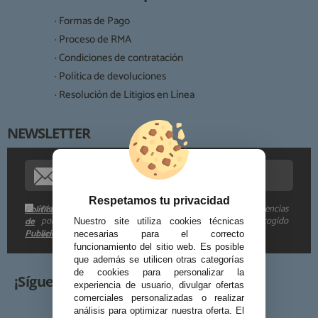
Legitimación:
· Formas de Pago
Destinatarios:
· Proceso de RMA
· Condiciones de contratación
· Política de devoluciones
Derechos:
· Resolución de Litigios en Línea
NEWSLETTER
Procedencia de los datos:
Información adicional:
Respetamos tu privacidad
Me gustaría recibir descuentos exclusivos, novedades y tendencias
Política
por e-mail. Puedo darme de baja cuando quiera según lo recogido
de
Nuestro site utiliza cookies técnicas
Publicidad
en la
.
necesarias para el correcto
funcionamiento del sitio web. Es posible
que además se utilicen otras categorías
de cookies para personalizar la
¡Síguenos!
experiencia de usuario, divulgar ofertas
comerciales personalizadas o realizar
análisis para optimizar nuestra oferta. El