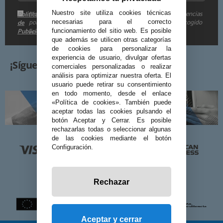
Me gustaría recibir descuentos exclusivos, novedades y tendencias
Nuestro site utiliza cookies técnicas
Política
por e-mail. Puedo darme de baja cuando quiera según lo recogido
de
necesarias para el correcto
Publicidad
funcionamiento del sitio web. Es posible
en la
.
que además se utilicen otras categorías
de cookies para personalizar la
experiencia de usuario, divulgar ofertas
¡Síguenos!
comerciales personalizadas o realizar
análisis para optimizar nuestra oferta. El
usuario puede retirar su consentimiento
en todo momento, desde el enlace
«Política de cookies». También puede
aceptar todas las cookies pulsando el
botón Aceptar y Cerrar. Es posible
rechazarlas todas o seleccionar algunas
de las cookies mediante el botón
Configuración.
Rechazar
Aceptar y cerrar