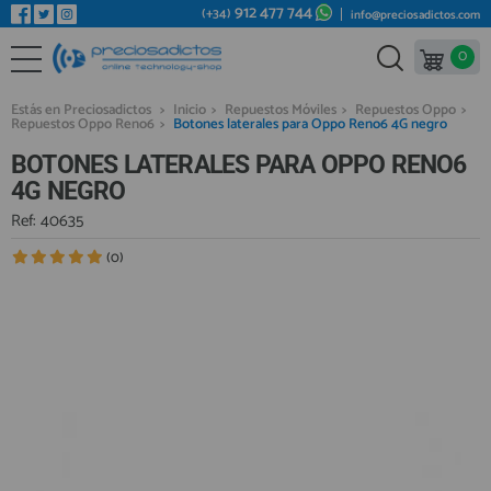
912 477 744
(+34)
info@preciosadictos.com
0
REPUESTOS MÓVILES
Bienvenid@ otra vez
YA SOY CLIENTE
REPUESTOS TABLET
Estás en Preciosadictos
>
Inicio
>
Repuestos Móviles
>
Repuestos Oppo
>
Repuestos Oppo Reno6
>
Botones laterales para Oppo Reno6 4G negro
REPUESTOS RELOJES INTELIGENTES
BOTONES LATERALES PARA OPPO RENO6
REPUESTOS VIDEOCONSOLAS
4G NEGRO
REPUESTOS MACBOOK
Ref: 40635
Recordarme
¿Olvidó su contraseña?
Recordar aquí
REPUESTOS OTROS DISPOSITIVOS
(0)
REPUESTOS PORTÁTILES
HERRAMIENTAS REPARACIÓN
IC CHIP / FPC
PLACAS BASE
Regístrate en un momento
¿ERES NUEVO?
MÓVILES REACONDICIONADOS