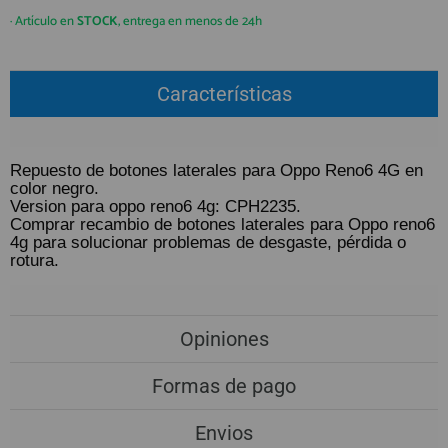
QUIÉNES SOMOS
REGISTRO PROFESIONAL
· Artículo en
STOCK
, entrega en menos de 24h
GUÍA DE COMPRA
Características
912 477 744
(+34)
HORARIO de TIENDA:
Lunes a Viernes 09:30h a 20:00h
Repuesto de botones laterales para Oppo Reno6 4G en
color negro.
También atendemos Whatsapp
Version para oppo reno6 4g: CPH2235.
Comprar recambio de botones laterales para Oppo reno6
info@preciosadictos.com
4g para solucionar problemas de desgaste, pérdida o
rotura.
Opiniones
Formas de pago
Envios