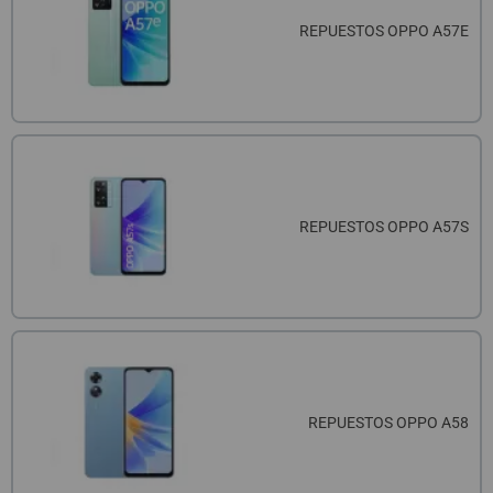
REPUESTOS OPPO A57E
REPUESTOS OPPO A57S
REPUESTOS OPPO A58