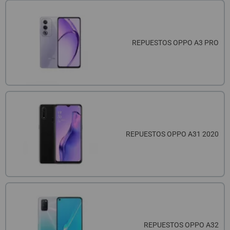
REPUESTOS OPPO A3 PRO
REPUESTOS OPPO A31 2020
REPUESTOS OPPO A32