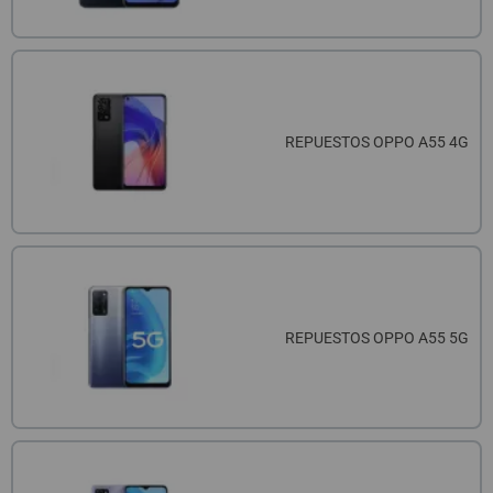
REPUESTOS OPPO A55 4G
REPUESTOS OPPO A55 5G