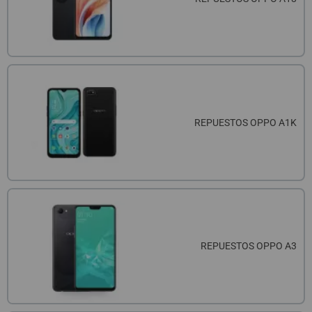
REPUESTOS OPPO A1K
REPUESTOS OPPO A3