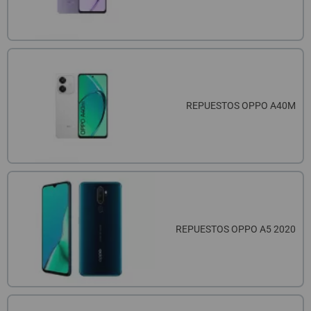
REPUESTOS OPPO A40M
REPUESTOS OPPO A5 2020