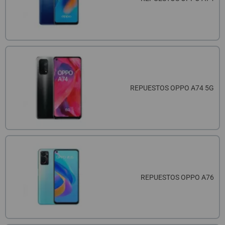
REPUESTOS OPPO A74 5G
REPUESTOS OPPO A76