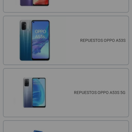
REPUESTOS OPPO A53S
REPUESTOS OPPO A53S 5G