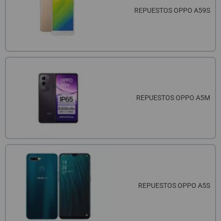
REPUESTOS OPPO A59S
REPUESTOS OPPO A5M
REPUESTOS OPPO A5S