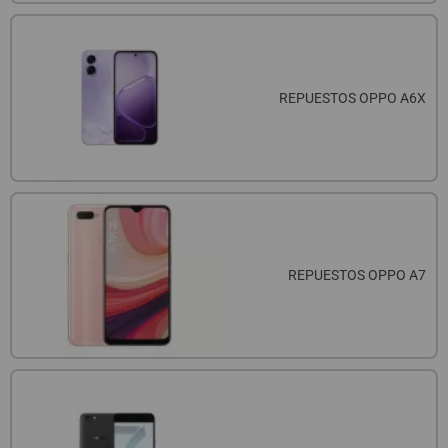
REPUESTOS OPPO A6X
REPUESTOS OPPO A7