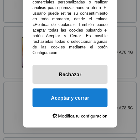
comerciales personalizadas o realizar
análisis para optimizar nuestra oferta. El
usuario puede retirar su consentimiento
en todo momento, desde el enlace
«Política de cookies». También puede
aceptar todas las cookies pulsando el
botón Aceptar y Cerrar. Es posible
rechazarlas todas o seleccionar algunas
de las cookies mediante el botón
REPUESTOS OPPO A78 4G
Configuración.
Rechazar
Aceptar y cerrar
REPUESTOS OPPO A78 5G
Modifica tu configuración