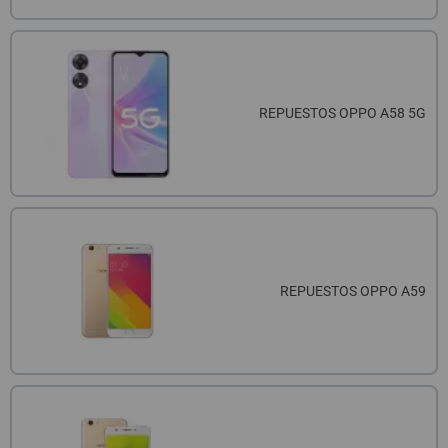
REPUESTOS OPPO A58 5G
REPUESTOS OPPO A59