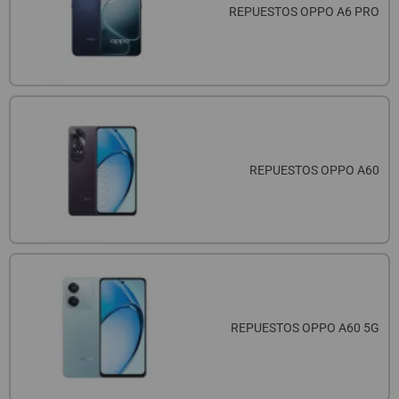
REPUESTOS OPPO A6 PRO
REPUESTOS OPPO A60
REPUESTOS OPPO A60 5G