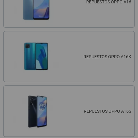
REPUESTOS OPPO A16
REPUESTOS OPPO A16K
REPUESTOS OPPO A16S