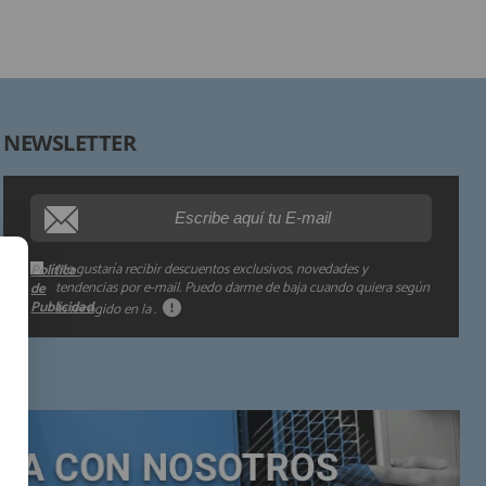
Derechos:
NEWSLETTER
Procedencia de los datos:
Información adicional:
Me gustaría recibir descuentos exclusivos, novedades y
Política
tendencias por e-mail. Puedo darme de baja cuando quiera según
de
Publicidad
lo recogido en la
.