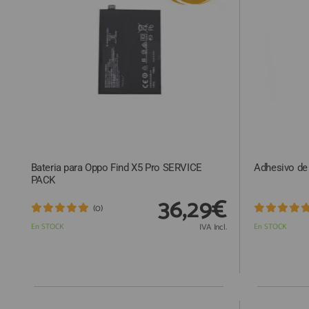
ACCESORIOS
FUNDAS
CRISTAL TEMPLADO
HIDROGEL APOKIN
OUTLET
PROFESIONALES / DISTRIBUIDOR
Bateria para Oppo Find X5 Pro SERVICE
Adhesivo de 
SOLICITAR REPARACIÓN
PACK
CONSULTAR REPARACIÓN
36,29€
(0)
TOP VENTAS REPUESTOS
En STOCK
IVA Incl.
En STOCK
NOVEDADES
NUESTRO BLOG