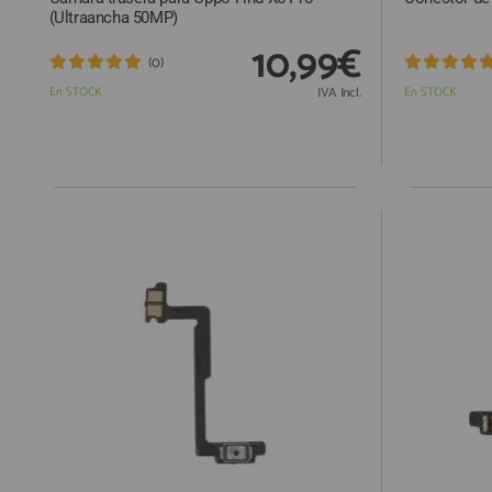
(Ultraancha 50MP)
10,99€
(0)
En STOCK
IVA Incl.
En STOCK