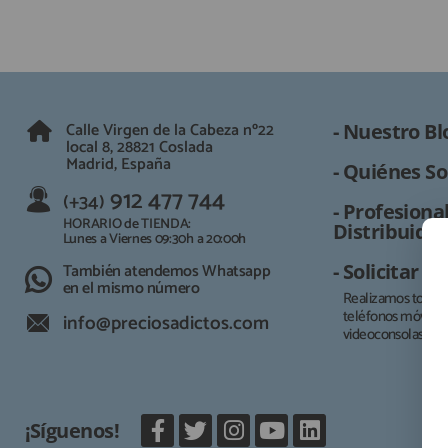
Calle Virgen de la Cabeza nº22
- Nuestro Bl
local 8, 28821 Coslada
Madrid, España
- Quiénes So
912 477 744
(+34)
- Profesional
HORARIO de TIENDA:
Distribuidor
Lunes a Viernes 09:30h a 20:00h
También atendemos Whatsapp
- Solicitar 
en el mismo número
Realizamos todo t
teléfonos móviles, 
info@preciosadictos.com
videoconsolas.
¡Síguenos!