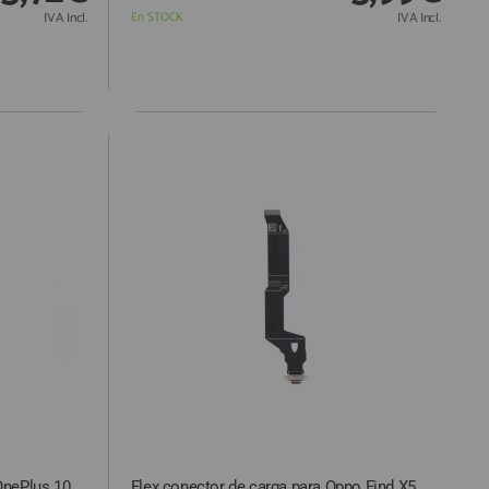
IVA Incl.
En STOCK
IVA Incl.
 OnePlus 10
Flex conector de carga para Oppo Find X5