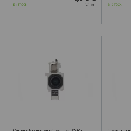
En STOCK
IVA Incl.
En STOCK
Cámara trasera para Oppo Find X5 Pro
Conector de