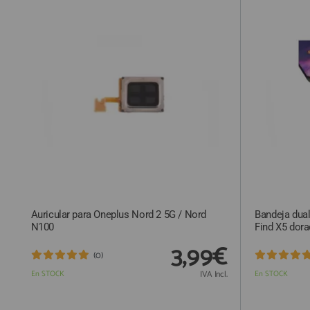
QUIÉNES SOMOS
GUÍA DE COMPRA
912 477 744
(+34)
HORARIO de TIENDA:
Lunes a Viernes 09:30h a 20:00h
También atendemos Whatsapp
info@preciosadictos.com
Auricular para Oneplus Nord 2 5G / Nord
Bandeja dual
N100
Find X5 dor
3,99€
(0)
En STOCK
IVA Incl.
En STOCK