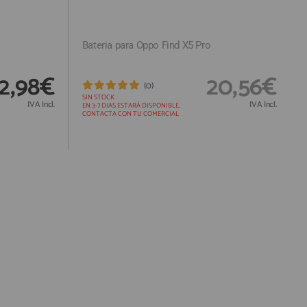
Bateria para Oppo Find X5 Pro
2,98€
20,56€
(0)
SIN STOCK
IVA Incl.
IVA Incl.
EN 3-7 DIAS ESTARÁ DISPONIBLE,
CONTACTA CON TU COMERCIAL
Responsable:
Finalidad:
Legitimación:
Destinatarios: