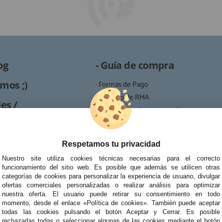
og
- Guía de compra
mos ;)
· Formas de Pago
· Proceso de RMA
es /
· Condiciones de contratación
· Política de devoluciones
Reparación
· Resolución de Litigios en Línea
Respetamos tu privacidad
ipo de reparaciones de
tablets, portátiles y
Nuestro site utiliza cookies técnicas necesarias para el correcto
funcionamiento del sitio web. Es posible que además se utilicen otras
categorías de cookies para personalizar la experiencia de usuario, divulgar
ofertas comerciales personalizadas o realizar análisis para optimizar
nuestra oferta. El usuario puede retirar su consentimiento en todo
momento, desde el enlace «Política de cookies». También puede aceptar
todas las cookies pulsando el botón Aceptar y Cerrar. Es posible
rechazarlas todas o seleccionar algunas de las cookies mediante el botón